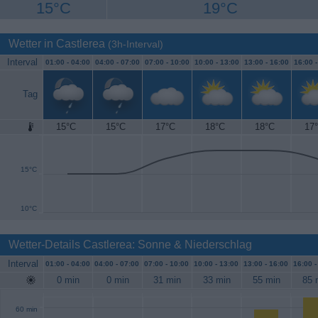
15°C
19°C
Wetter in Castlerea
(3h-Interval)
Interval
01:00 -
04:00
04:00 -
07:00
07:00 -
10:00
10:00 -
13:00
13:00 -
16:00
16:00 
Tag
15°C
15°C
17°C
18°C
18°C
17
20°C
15°C
10°C
Wetter-Details Castlerea: Sonne & Niederschlag
Interval
01:00 -
04:00
04:00 -
07:00
07:00 -
10:00
10:00 -
13:00
13:00 -
16:00
16:00 
0 min
0 min
31 min
33 min
55 min
85 
60 min