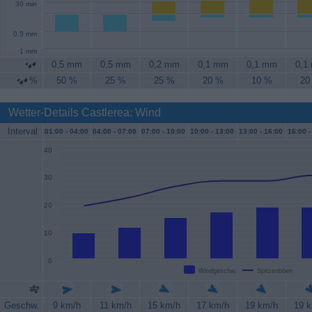
30 min
0.5 mm
1 mm
0,5 mm
0,5 mm
0,2 mm
0,1 mm
0,1 mm
0,1
%
50 %
25 %
25 %
20 %
10 %
20
Wetter-Details Castlerea: Wind
Interval
01:00 -
04:00
04:00 -
07:00
07:00 -
10:00
10:00 -
13:00
13:00 -
16:00
16:00 -
40
30
20
10
0
Windgeschw.
Spitzenböen
Geschw.
9 km/h
11 km/h
15 km/h
17 km/h
19 km/h
19 