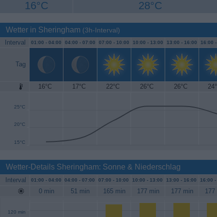
16°C
28°C
Wetter in Sheringham
(3h-Interval)
Interval
01:00 -
04:00
04:00 -
07:00
07:00 -
10:00
10:00 -
13:00
13:00 -
16:00
16:00 
Tag
16°C
17°C
22°C
26°C
26°C
24
30°C
25°C
20°C
15°C
Wetter-Details Sheringham: Sonne & Niederschlag
Interval
01:00 -
04:00
04:00 -
07:00
07:00 -
10:00
10:00 -
13:00
13:00 -
16:00
16:00 
0 min
51 min
165 min
177 min
177 min
177
120 min