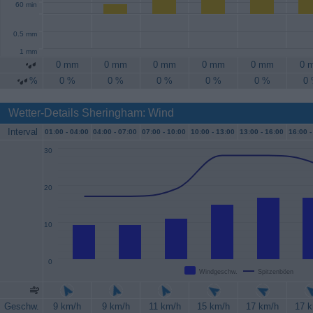
60 min
0.5 mm
1 mm
0 mm
0 mm
0 mm
0 mm
0 mm
0 
%
0 %
0 %
0 %
0 %
0 %
0
Wetter-Details Sheringham: Wind
Interval
01:00 -
04:00
04:00 -
07:00
07:00 -
10:00
10:00 -
13:00
13:00 -
16:00
16:00 -
30
20
10
0
Windgeschw.
Spitzenböen
Geschw.
9 km/h
9 km/h
11 km/h
15 km/h
17 km/h
17 