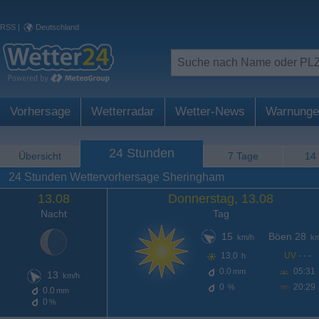
RSS
|
Deutschland
Vorhersage
Wetterradar
Wetter-News
Warnunge
24 Stunden
Übersicht
7 Tage
14
24 Stunden Wettervorhersage Sheringham
13.08
Donnerstag, 13.08
Nacht
Tag
15
Böen 28
km/h
km
13,0
UV
- - -
h
0.0
05:31
mm
13
km/h
0
20:29
%
0.0
mm
0
%