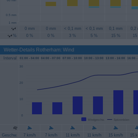
60 min
0.5 mm
1 mm
0 mm
0 mm
< 0,1 mm
< 0,1 mm
0,1 mm
0,2
%
0 %
0 %
3 %
5 %
15 %
15
Wetter-Details Rotherham: Wind
Interval
01:00 -
04:00
04:00 -
07:00
07:00 -
10:00
10:00 -
13:00
13:00 -
16:00
16:00 -
30
20
10
0
Windgeschw.
Spitzenböen
Geschw.
7 km/h
7 km/h
11 km/h
11 km/h
15 km/h
15 