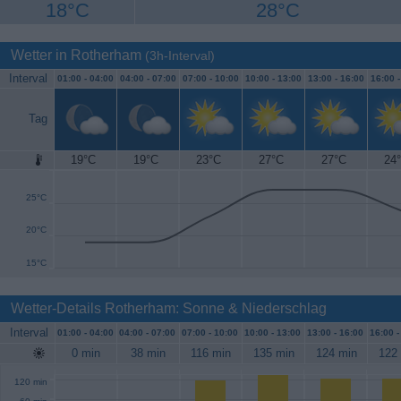
18°C
28°C
Wetter in Rotherham
(3h-Interval)
Interval
01:00 -
04:00
04:00 -
07:00
07:00 -
10:00
10:00 -
13:00
13:00 -
16:00
16:00 
Tag
19°C
19°C
23°C
27°C
27°C
24
30°C
25°C
20°C
15°C
Wetter-Details Rotherham: Sonne & Niederschlag
Interval
01:00 -
04:00
04:00 -
07:00
07:00 -
10:00
10:00 -
13:00
13:00 -
16:00
16:00 
0 min
38 min
116 min
135 min
124 min
122
120 min