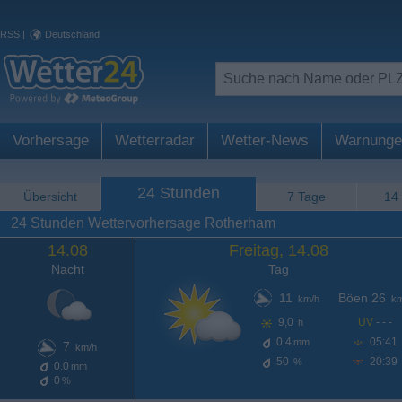
RSS
|
Deutschland
Vorhersage
Wetterradar
Wetter-News
Warnunge
24 Stunden
Übersicht
7 Tage
14
24 Stunden Wettervorhersage Rotherham
14.08
Freitag, 14.08
Nacht
Tag
11
Böen 26
km/h
km
9,0
UV
- - -
h
0.4
05:41
mm
7
km/h
50
20:39
%
0.0
mm
0
%