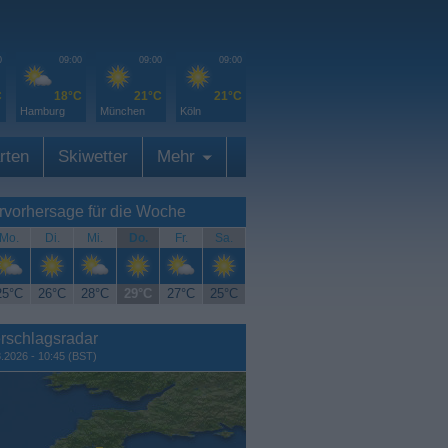
0
09:00
09:00
09:00
C
18°C
21°C
21°C
Hamburg
München
Köln
rten
Skiwetter
Mehr
rvorhersage für die Woche
Mo.
Di.
Mi.
Do.
Fr.
Sa.
25°C
26°C
28°C
29°C
27°C
25°C
rschlagsradar
8.2026 - 10:45 (BST)