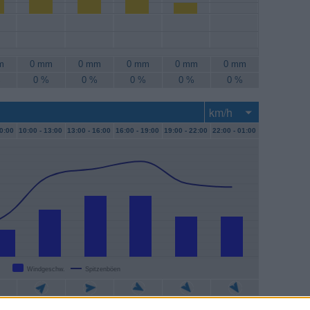
m
0 mm
0 mm
0 mm
0 mm
0 mm
%
0 %
0 %
0 %
0 %
0 %
0:00
10:00 -
13:00
13:00 -
16:00
16:00 -
19:00
19:00 -
22:00
22:00 -
01:00
Windgeschw.
Spitzenböen
/h
13 km/h
17 km/h
17 km/h
11 km/h
11 km/h