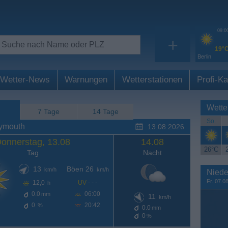
09:0
+
19°
Berlin
Wetter-News
Warnungen
Wetterstationen
Profi-Ka
Wette
7 Tage
14 Tage
So.
lymouth
13.08.2026
onnerstag, 13.08
14.08
26°C
Tag
Nacht
13
Böen 26
km/h
km/h
Niede
Fr. 07.0
12,0
UV
- - -
h
0.0
06:00
mm
11
km/h
0
20:42
%
0.0
mm
0
%