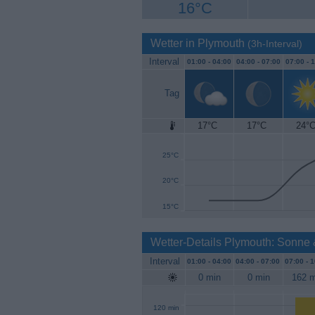
16°C
Wetter in Plymouth
(3h-Interval)
Interval
01:00 -
04:00
04:00 -
07:00
07:00 -
1
Tag
17°C
17°C
24°
30°C
25°C
20°C
15°C
Wetter-Details Plymouth: Sonne
Interval
01:00 -
04:00
04:00 -
07:00
07:00 -
1
0 min
0 min
162 m
120 min