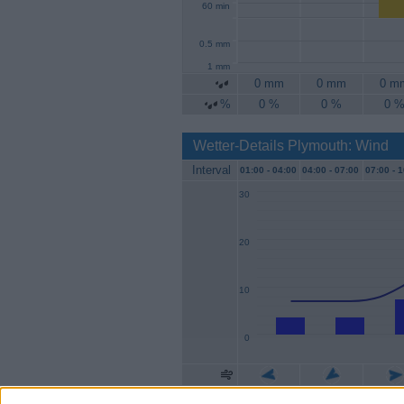
60 min
0.5 mm
1 mm
0 mm
0 mm
0 m
%
0 %
0 %
0 
Wetter-Details Plymouth: Wind
Interval
01:00 -
04:00
04:00 -
07:00
07:00 -
1
30
20
10
0
Geschw.
4 km/h
4 km/h
7 km