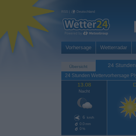
RSS
|
Deutschland
Vorhersage
Wetterradar
24 Stunden
Übersicht
24 Stunden Wettervorhersage P
13.08
D
Nacht
6
km/h
0.0
mm
0
%