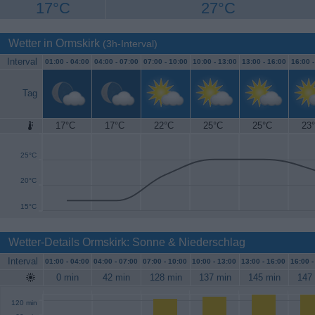
17°C
27°C
Wetter in Ormskirk
(3h-Interval)
Interval
01:00 -
04:00
04:00 -
07:00
07:00 -
10:00
10:00 -
13:00
13:00 -
16:00
16:00 
Tag
17°C
17°C
22°C
25°C
25°C
23
30°C
25°C
20°C
15°C
Wetter-Details Ormskirk: Sonne & Niederschlag
Interval
01:00 -
04:00
04:00 -
07:00
07:00 -
10:00
10:00 -
13:00
13:00 -
16:00
16:00 
0 min
42 min
128 min
137 min
145 min
147
120 min