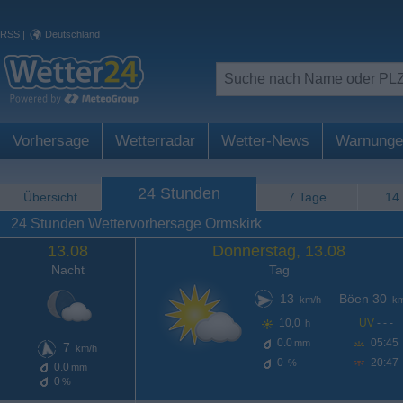
RSS
|
Deutschland
Vorhersage
Wetterradar
Wetter-News
Warnunge
24 Stunden
Übersicht
7 Tage
14
24 Stunden Wettervorhersage Ormskirk
13.08
Donnerstag, 13.08
Nacht
Tag
13
Böen 30
km/h
km
10,0
UV
- - -
h
0.0
05:45
mm
7
km/h
0
20:47
%
0.0
mm
0
%