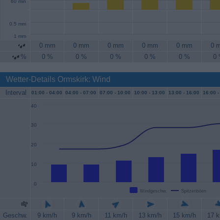
60 min
0.5 mm
1 mm
0 mm
0 mm
0 mm
0 mm
0 mm
0 
%
0 %
0 %
0 %
0 %
0 %
0
Wetter-Details Ormskirk: Wind
Interval
01:00 -
04:00
04:00 -
07:00
07:00 -
10:00
10:00 -
13:00
13:00 -
16:00
16:00 -
40
30
20
10
0
Windgeschw.
Spitzenböen
Geschw.
9 km/h
9 km/h
11 km/h
13 km/h
15 km/h
17 