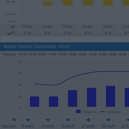
60 min
0.5 mm
1 mm
0 mm
0 mm
0 mm
0 mm
0 mm
0 
%
0 %
0 %
0 %
0 %
0 %
0
Wetter-Details Greenhithe: Wind
Interval
01:00 -
04:00
04:00 -
07:00
07:00 -
10:00
10:00 -
13:00
13:00 -
16:00
16:00 -
40
30
20
10
0
Windgeschw.
Spitzenböen
Geschw.
9 km/h
9 km/h
15 km/h
17 km/h
19 km/h
17 