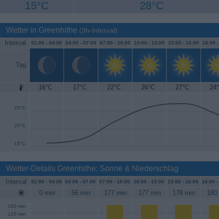
15°C
28°C
Wetter in Greenhithe
(3h-Interval)
Interval
01:00 -
04:00
04:00 -
07:00
07:00 -
10:00
10:00 -
13:00
13:00 -
16:00
16:00 
Tag
16°C
17°C
22°C
26°C
27°C
24
30°C
25°C
20°C
15°C
Wetter-Details Greenhithe: Sonne & Niederschlag
Interval
01:00 -
04:00
04:00 -
07:00
07:00 -
10:00
10:00 -
13:00
13:00 -
16:00
16:00 
0 min
56 min
177 min
177 min
178 min
180
180 min
120 min