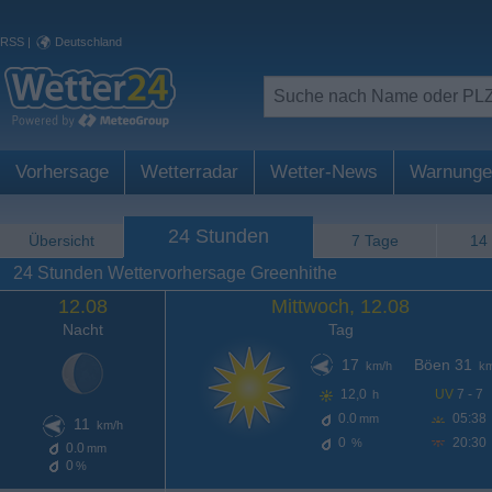
RSS
|
Deutschland
Vorhersage
Wetterradar
Wetter-News
Warnunge
24 Stunden
Übersicht
7 Tage
14
24 Stunden Wettervorhersage Greenhithe
12.08
Mittwoch, 12.08
Nacht
Tag
17
Böen 31
km/h
km
12,0
UV
7 - 7
h
0.0
05:38
mm
11
km/h
0
20:30
%
0.0
mm
0
%