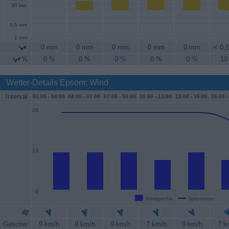
30 min
0.5 mm
1 mm
0 mm
0 mm
0 mm
0 mm
0 mm
< 0,
%
0 %
0 %
0 %
0 %
0 %
10
Wetter-Details Epsom: Wind
Interval
01:00 -
04:00
04:00 -
07:00
07:00 -
10:00
10:00 -
13:00
13:00 -
16:00
16:00 -
20
10
0
Windgeschw.
Spitzenböen
Geschw.
9 km/h
9 km/h
9 km/h
7 km/h
9 km/h
7 k