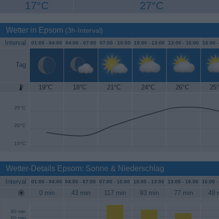
17°C
27°C
Wetter in Epsom
(3h-Interval)
Interval
01:00 -
04:00
04:00 -
07:00
07:00 -
10:00
10:00 -
13:00
13:00 -
16:00
16:00 
Tag
19°C
18°C
21°C
24°C
26°C
25
30°C
25°C
20°C
15°C
Wetter-Details Epsom: Sonne & Niederschlag
Interval
01:00 -
04:00
04:00 -
07:00
07:00 -
10:00
10:00 -
13:00
13:00 -
16:00
16:00 
0 min
43 min
117 min
93 min
77 min
49 
90 min
60 min