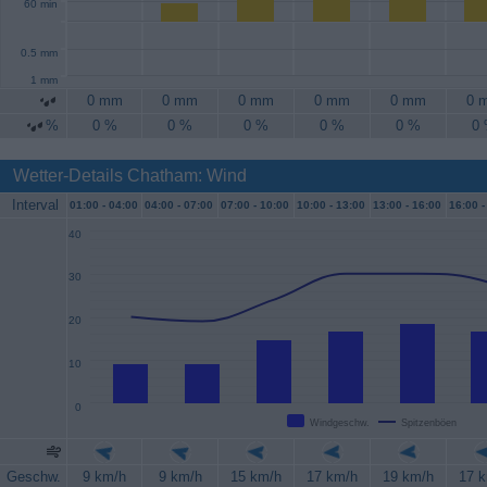
60 min
0.5 mm
1 mm
0 mm
0 mm
0 mm
0 mm
0 mm
0 
%
0 %
0 %
0 %
0 %
0 %
0
Wetter-Details Chatham: Wind
Interval
01:00 -
04:00
04:00 -
07:00
07:00 -
10:00
10:00 -
13:00
13:00 -
16:00
16:00 -
40
30
20
10
0
Windgeschw.
Spitzenböen
Geschw.
9 km/h
9 km/h
15 km/h
17 km/h
19 km/h
17 