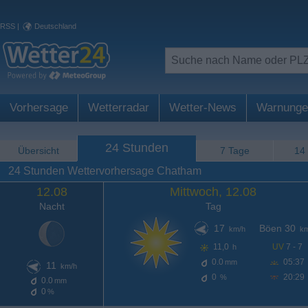
RSS
|
Deutschland
Vorhersage
Wetterradar
Wetter-News
Warnunge
24 Stunden
Übersicht
7 Tage
14
24 Stunden Wettervorhersage Chatham
12.08
Mittwoch, 12.08
Nacht
Tag
17
Böen 30
km/h
km
11,0
UV
7 - 7
h
0.0
05:37
mm
11
km/h
0
20:29
%
0.0
mm
0
%