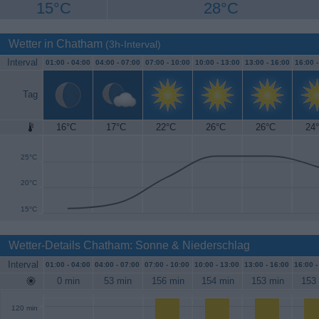
15°C
28°C
Wetter in Chatham
(3h-Interval)
Interval
01:00 -
04:00
04:00 -
07:00
07:00 -
10:00
10:00 -
13:00
13:00 -
16:00
16:00 
Tag
16°C
17°C
22°C
26°C
26°C
24
30°C
25°C
20°C
15°C
Wetter-Details Chatham: Sonne & Niederschlag
Interval
01:00 -
04:00
04:00 -
07:00
07:00 -
10:00
10:00 -
13:00
13:00 -
16:00
16:00 
0 min
53 min
156 min
154 min
153 min
153
120 min