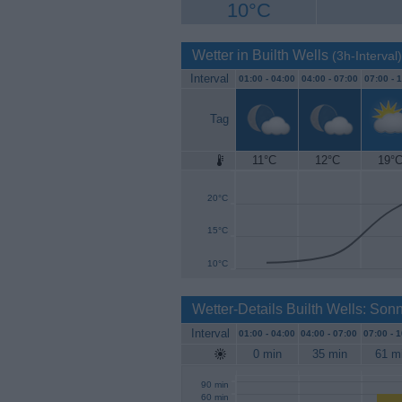
10°C
Wetter in Builth Wells
(3h-Interval)
Interval
01:00 -
04:00
04:00 -
07:00
07:00 -
1
Tag
11°C
12°C
19°
25°C
20°C
15°C
10°C
Wetter-Details Builth Wells: So
Interval
01:00 -
04:00
04:00 -
07:00
07:00 -
1
0 min
35 min
61 m
90 min
60 min