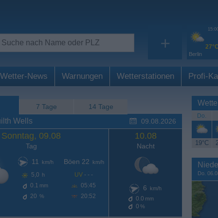
15:0
+
27°
Berlin
Wetter-News
Warnungen
Wetterstationen
Profi-Ka
Wette
7 Tage
14 Tage
Do.
lth Wells
09.08.2026
Sonntag, 09.08
10.08
19°C
Tag
Nacht
11
Böen 22
km/h
km/h
Niede
Do. 06.0
5,0
UV
- - -
h
0.1
05:45
mm
6
km/h
20
20:52
%
0.0
mm
0
%