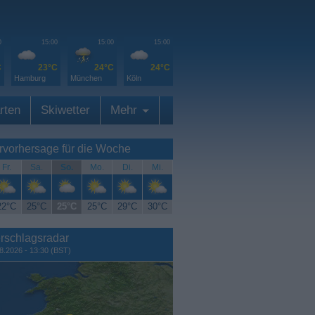
0
15:00
15:00
15:00
C
23°C
24°C
24°C
Hamburg
München
Köln
rten
Skiwetter
Mehr
rvorhersage für die Woche
Fr.
Sa.
So.
Mo.
Di.
Mi.
22°C
25°C
25°C
25°C
29°C
30°C
rschlagsradar
8.2026 - 13:30 (BST)