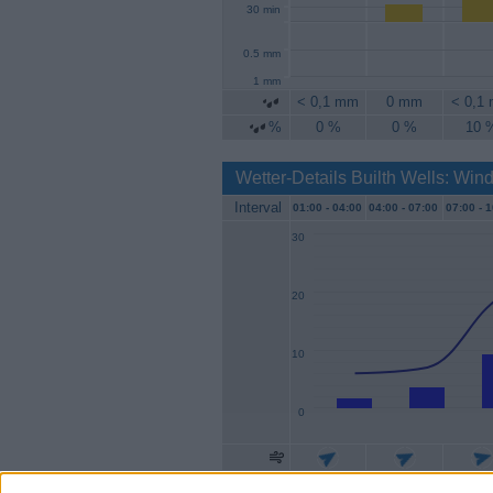
30 min
0.5 mm
1 mm
< 0,1 mm
0 mm
< 0,1
%
0 %
0 %
10 
Wetter-Details Builth Wells: Win
Interval
01:00 -
04:00
04:00 -
07:00
07:00 -
1
30
20
10
0
Geschw.
2 km/h
4 km/h
9 km