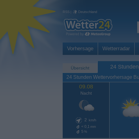
RSS
|
Deutschland
Vorhersage
Wetterradar
24 Stunden
Übersicht
24 Stunden Wettervorhersage Bui
09.08
Nacht
2
km/h
< 0,1
mm
5
%