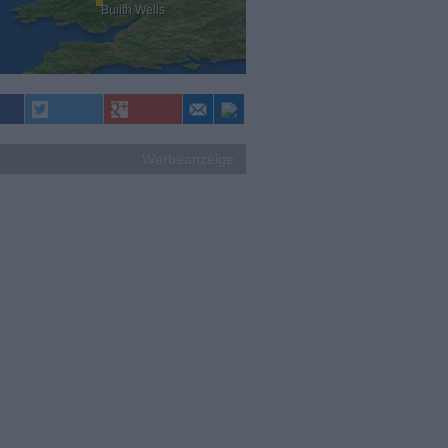
Builth Wells
Werbeanzeige