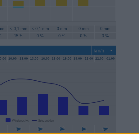
 mm
< 0,1 mm
< 0,1 mm
0 mm
0 mm
0 mm
%
15 %
0 %
0 %
0 %
0 %
d
0:00
10:00 -
13:00
13:00 -
16:00
16:00 -
19:00
19:00 -
22:00
22:00 -
01:00
Windgeschw.
Spitzenböen
/h
11 km/h
13 km/h
11 km/h
6 km/h
6 km/h