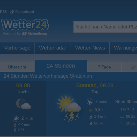
RSS
|
Deutschland
Vorhersage
Wetterradar
Wetter-News
Warnunge
24 Stunden
Übersicht
7 Tage
14
24 Stunden Wettervorhersage Stratonion
09.08
Sonntag, 09.08
Nacht
Tag
7
Böen 30
km/h
km
9,0
UV
7 - 8
h
1.4
06:28
mm
2
km/h
80
20:32
%
0.0
mm
0
%