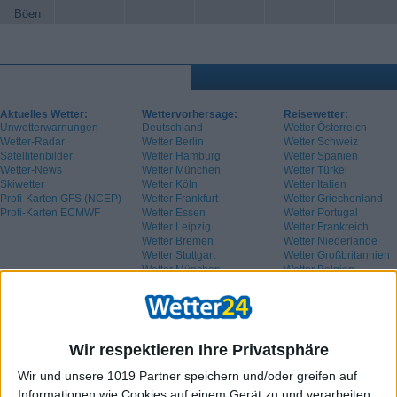
Böen
Aktuelles Wetter:
Wettervorhersage:
Reisewetter:
Unwetterwarnungen
Deutschland
Wetter Österreich
Wetter-Radar
Wetter Berlin
Wetter Schweiz
Satellitenbilder
Wetter Hamburg
Wetter Spanien
Wetter-News
Wetter München
Wetter Türkei
Skiwetter
Wetter Köln
Wetter Italien
Profi-Karten GFS (NCEP)
Wetter Frankfurt
Wetter Griechenland
Profi-Karten ECMWF
Wetter Essen
Wetter Portugal
Wetter Leipzig
Wetter Frankreich
Wetter Bremen
Wetter Niederlande
Wetter Stuttgart
Wetter Großbritannien
Wetter München
Wetter Belgien
Wetter Schweden
Wir respektieren Ihre Privatsphäre
Wir und unsere 1019 Partner speichern und/oder greifen auf
Informationen wie Cookies auf einem Gerät zu und verarbeiten