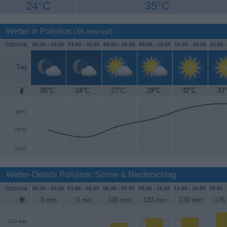
24°C
35°C
Wetter in Poliyiros
(3h-Interval)
Interval
00:00 -
03:00
03:00 -
06:00
06:00 -
09:00
09:00 -
12:00
12:00 -
15:00
15:00 
Tag
26°C
24°C
27°C
29°C
32°C
33
35°C
30°C
25°C
20°C
Wetter-Details Poliyiros: Sonne & Niederschlag
Interval
00:00 -
03:00
03:00 -
06:00
06:00 -
09:00
09:00 -
12:00
12:00 -
15:00
15:00 
0 min
0 min
100 min
133 min
139 min
175
120 min