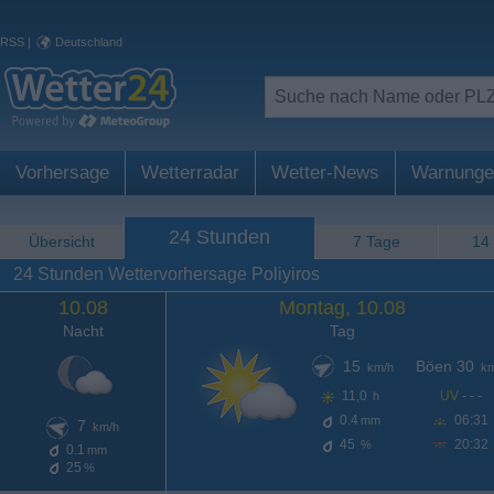
RSS
|
Deutschland
Vorhersage
Wetterradar
Wetter-News
Warnunge
24 Stunden
Übersicht
7 Tage
14
24 Stunden Wettervorhersage Poliyiros
10.08
Montag, 10.08
Nacht
Tag
15
Böen 30
km/h
km
11,0
UV
- - -
h
0.4
06:31
mm
7
km/h
45
20:32
%
0.1
mm
25
%