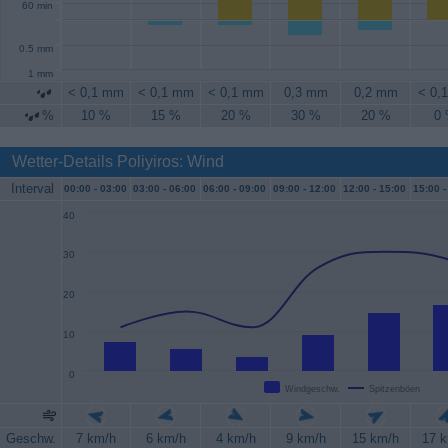
60 min
0.5 mm
1 mm
< 0,1 mm
< 0,1 mm
< 0,1 mm
0,3 mm
0,2 mm
< 0,
%
10 %
15 %
20 %
30 %
20 %
0
Wetter-Details Poliyiros: Wind
Interval
00:00 -
03:00
03:00 -
06:00
06:00 -
09:00
09:00 -
12:00
12:00 -
15:00
15:00 -
40
30
20
10
0
Windgeschw.
Spitzenböen
Geschw.
7 km/h
6 km/h
4 km/h
9 km/h
15 km/h
17 