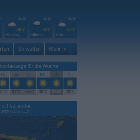
0
02:00
02:00
02:00
C
20°C
19°C
21°C
Hamburg
München
Köln
rten
Skiwetter
Mehr
rvorhersage für die Woche
Fr.
Sa.
So.
Mo.
Di.
Mi.
31°C
31°C
30°C
30°C
30°C
30°C
rschlagsradar
8.2026 - 12:00 (EEST)