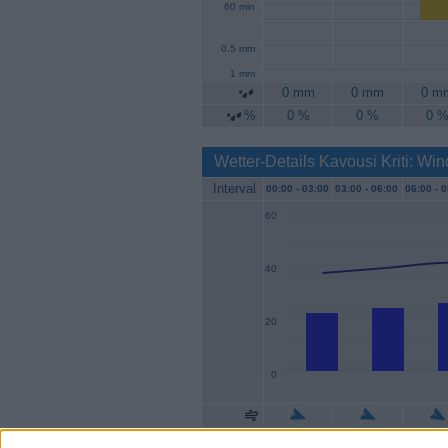
60 min
0.5 mm
1 mm
0 mm
0 mm
0 m
%
0 %
0 %
0 
Wetter-Details Kavousi Kriti: Win
Interval
00:00 -
03:00
03:00 -
06:00
06:00 -
0
60
40
20
0
Geschw.
22 km/h
24 km/h
26 km