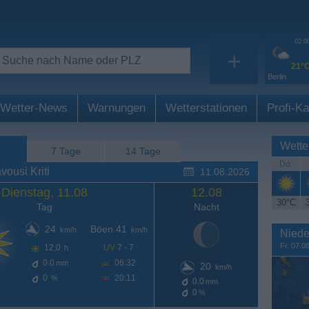
02:0
+
21°
Berlin
Wetter-News
Warnungen
Wetterstationen
Profi-Ka
Wette
7 Tage
14 Tage
Do.
ousi Kriti
11.08.2026
Dienstag, 11.08
12.08
30°C
Tag
Nacht
24
Böen 41
km/h
km/h
Niede
Fr. 07.0
12,0
UV
7 - 7
h
0.0
06:32
mm
20
km/h
0
20:11
%
0.0
mm
0
%