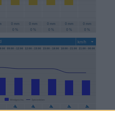
m
0 mm
0 mm
0 mm
0 mm
0 mm
%
0 %
0 %
0 %
0 %
0 %
d
9:00
09:00 -
12:00
12:00 -
15:00
15:00 -
18:00
18:00 -
21:00
21:00 -
00:00
Windgeschw.
Spitzenböen
/h
26 km/h
24 km/h
24 km/h
22 km/h
22 km/h