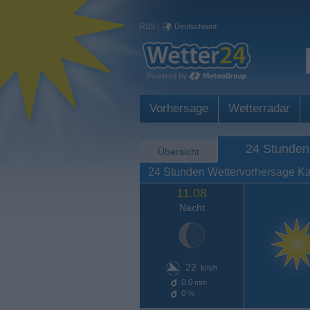
RSS
|
Deutschland
Vorhersage
Wetterradar
24 Stunden
Übersicht
24 Stunden Wettervorhersage Kav
11.08
Nacht
22
km/h
0.0
mm
0
%