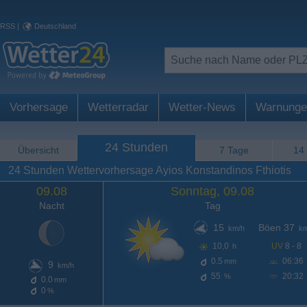
RSS
|
Deutschland
Vorhersage
Wetterradar
Wetter-News
Warnunge
24 Stunden
Übersicht
7 Tage
14
24 Stunden Wettervorhersage Ayios Konstandinos Fthiotis
09.08
Sonntag, 09.08
Nacht
Tag
15
Böen 37
km/h
km
10,0
UV
8 - 8
h
0.5
06:36
mm
9
km/h
55
20:32
%
0.0
mm
0
%