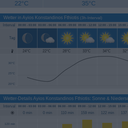
22°C
35°C
Wetter in Ayios Konstandinos Fthiotis
(3h-Interval)
Interval
00:00 -
03:00
03:00 -
06:00
06:00 -
09:00
09:00 -
12:00
12:00 -
15:00
15:00 
Tag
24°C
22°C
28°C
33°C
34°C
32
35°C
30°C
25°C
20°C
Wetter-Details Ayios Konstandinos Fthiotis: Sonne & Nieders
Interval
00:00 -
03:00
03:00 -
06:00
06:00 -
09:00
09:00 -
12:00
12:00 -
15:00
15:00 
0 min
0 min
110 min
159 min
122 min
137
120 min