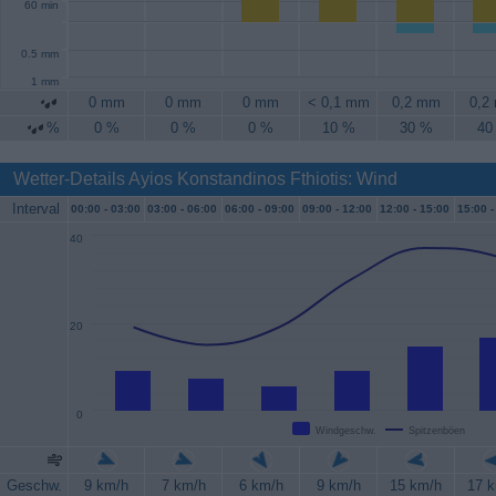
60 min
0.5 mm
1 mm
0 mm
0 mm
0 mm
< 0,1 mm
0,2 mm
0,2
%
0 %
0 %
0 %
10 %
30 %
40
Wetter-Details Ayios Konstandinos Fthiotis: Wind
Interval
00:00 -
03:00
03:00 -
06:00
06:00 -
09:00
09:00 -
12:00
12:00 -
15:00
15:00 -
40
20
0
Windgeschw.
Spitzenböen
Geschw.
9 km/h
7 km/h
6 km/h
9 km/h
15 km/h
17 