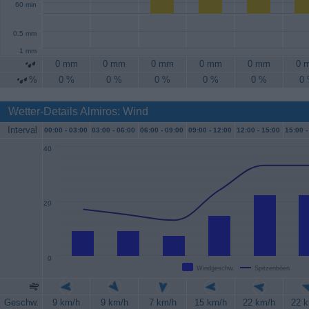
60 min
0.5 mm
1 mm
0 mm
0 mm
0 mm
0 mm
0 mm
0 
%
0 %
0 %
0 %
0 %
0 %
0
Wetter-Details Almiros: Wind
Interval
00:00 -
03:00
03:00 -
06:00
06:00 -
09:00
09:00 -
12:00
12:00 -
15:00
15:00 -
40
20
0
Windgeschw.
Spitzenböen
Geschw.
9 km/h
9 km/h
7 km/h
15 km/h
22 km/h
22 