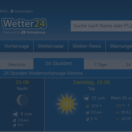
RSS
|
Deutschland
Vorhersage
Wetterradar
Wetter-News
Warnunge
24 Stunden
Übersicht
7 Tage
14
24 Stunden Wettervorhersage Almiros
15.08
Samstag, 15.08
Nacht
Tag
22
Böen 33
km/h
km
13,0
UV
7 - 7
h
0.0
06:41
mm
9
km/h
0
20:26
%
0.0
mm
0
%