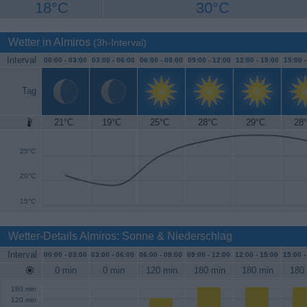
18°C
30°C
Wetter in Almiros
(3h-Interval)
Interval
00:00 -
03:00
03:00 -
06:00
06:00 -
09:00
09:00 -
12:00
12:00 -
15:00
15:00 
Tag
21°C
19°C
25°C
28°C
29°C
28
30°C
25°C
20°C
15°C
Wetter-Details Almiros: Sonne & Niederschlag
Interval
00:00 -
03:00
03:00 -
06:00
06:00 -
09:00
09:00 -
12:00
12:00 -
15:00
15:00 
0 min
0 min
120 min
180 min
180 min
180
180 min
120 min