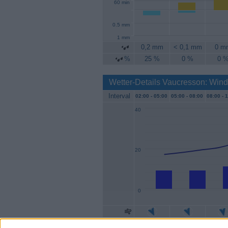
60 min
0.5 mm
1 mm
0,2 mm
< 0,1 mm
0 m
%
25 %
0 %
0 
Wetter-Details Vaucresson: Wind
Interval
02:00 -
05:00
05:00 -
08:00
08:00 -
1
40
20
0
Geschw.
9 km/h
9 km/h
11 km