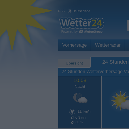
RSS
|
Deutschland
Vorhersage
Wetterradar
24 Stunden
Übersicht
24 Stunden Wettervorhersage V
10.08
Nacht
11
km/h
0.3
mm
30
%