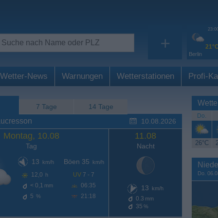
23:0
+
21°
Berlin
Wetter-News
Warnungen
Wetterstationen
Profi-Ka
Wette
7 Tage
14 Tage
Do.
aucresson
10.08.2026
Montag, 10.08
11.08
26°C
Tag
Nacht
13
Böen 35
km/h
km/h
Niede
Do. 06.0
12,0
UV
7 - 7
h
< 0,1
06:35
mm
13
km/h
5
21:18
%
0.3
mm
35
%