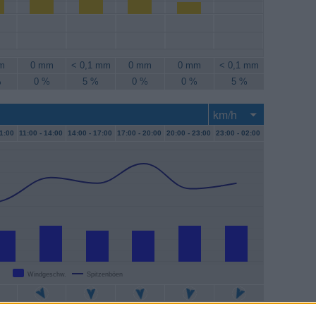
m
0 mm
< 0,1 mm
0 mm
0 mm
< 0,1 mm
%
0 %
5 %
0 %
0 %
5 %
1:00
11:00 -
14:00
14:00 -
17:00
17:00 -
20:00
20:00 -
23:00
23:00 -
02:00
Windgeschw.
Spitzenböen
/h
13 km/h
11 km/h
11 km/h
13 km/h
13 km/h