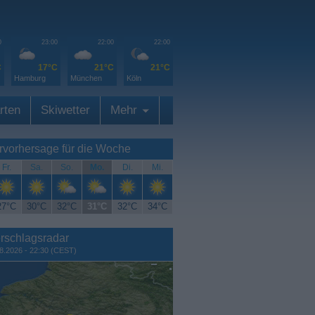
0
23:00
22:00
22:00
C
17°C
21°C
21°C
Hamburg
München
Köln
rten
Skiwetter
Mehr
rvorhersage für die Woche
Fr.
Sa.
So.
Mo.
Di.
Mi.
27°C
30°C
32°C
31°C
32°C
34°C
rschlagsradar
8.2026 - 22:30 (CEST)