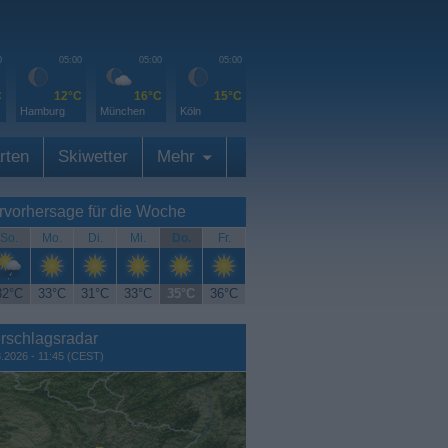
0
05:00
05:00
05:00
C
12°C
16°C
15°C
Hamburg
München
Köln
rten
Skiwetter
Mehr
rvorhersage für die Woche
So.
Mo.
Di.
Mi.
Do.
Fr.
32°C
33°C
31°C
33°C
35°C
36°C
rschlagsradar
8.2026 - 11:45 (CEST)