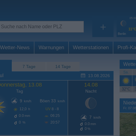
05:0
+
11°
Berlin
Wetter-News
Warnungen
Wetterstationen
Profi-Ka
Wette
7 Tage
14 Tage
Sa.
ul
13.08.2026
onnerstag, 13.08
14.08
32°C
Tag
Nacht
9
Böen 33
km/h
km/h
Niede
Fr. 07.0
12,0
UV
8 - 8
h
0.0
06:25
mm
7
km/h
0
20:57
%
0.0
mm
0
%