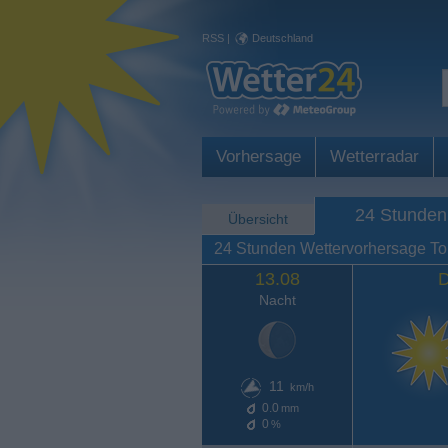
RSS
|
Deutschland
Vorhersage
Wetterradar
24 Stunden
Übersicht
24 Stunden Wettervorhersage To
13.08
D
Nacht
11
km/h
0.0
mm
0
%