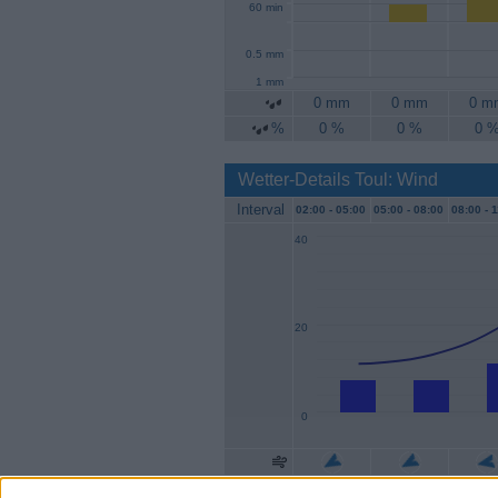
60 min
0.5 mm
1 mm
0 mm
0 mm
0 m
%
0 %
0 %
0 
Wetter-Details Toul: Wind
Interval
02:00 -
05:00
05:00 -
08:00
08:00 -
1
40
20
0
Geschw.
7 km/h
7 km/h
11 km