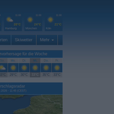
0
11:00
11:00
11:00
C
20°C
24°C
21°C
Hamburg
München
Köln
rten
Skiwetter
Mehr
rvorhersage für die Woche
So.
Mo.
Di.
Mi.
Do.
Fr.
33°C
29°C
30°C
33°C
35°C
33°C
rschlagsradar
8.2026 - 11:45 (CEST)