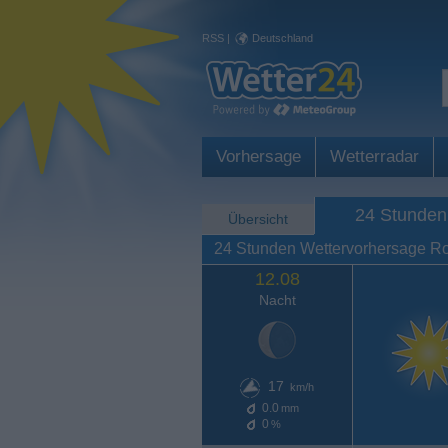
RSS
|
Deutschland
Vorhersage
Wetterradar
24 Stunden
Übersicht
24 Stunden Wettervorhersage R
12.08
Nacht
17
km/h
0.0
mm
0
%