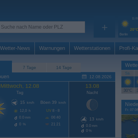
11:0
+
20°
Berlin
Wetter-News
Warnungen
Wetterstationen
Profi-Ka
Wette
7 Tage
14 Tage
Sa.
ouen
12.08.2026
Mittwoch, 12.08
13.08
30°C
Tag
Nacht
15
Böen 39
km/h
km/h
Niede
Fr. 07.0
12,0
UV
8 - 8
h
0.0
06:40
mm
13
km/h
0
21:21
%
0.0
mm
0
%