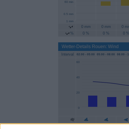
60 min
0.5 mm
1 mm
0 mm
0 mm
0 m
%
0 %
0 %
0 
Wetter-Details Rouen: Wind
Interval
02:00 -
05:00
05:00 -
08:00
08:00 -
1
60
40
20
0
Geschw.
15 km/h
13 km/h
15 k