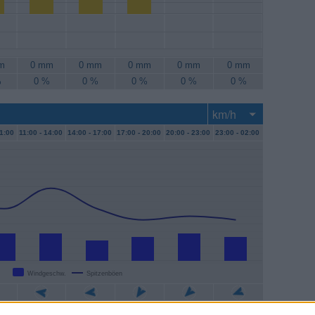
m
0 mm
0 mm
0 mm
0 mm
0 mm
%
0 %
0 %
0 %
0 %
0 %
1:00
11:00 -
14:00
14:00 -
17:00
17:00 -
20:00
20:00 -
23:00
23:00 -
02:00
Windgeschw.
Spitzenböen
m/h
15 km/h
11 km/h
13 km/h
15 km/h
13 km/h