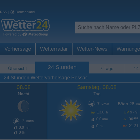
RSS
|
Deutschland
Vorhersage
Wetterradar
Wetter-News
Warnunge
24 Stunden
Übersicht
7 Tage
14
24 Stunden Wettervorhersage Pessac
08.08
Samstag, 08.08
Nacht
Tag
7
Böen 28
km/h
km
13,0
UV
9 - 9
h
0.0
06:55
mm
7
km/h
0
21:21
%
0.0
mm
0
%