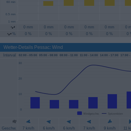
60 min
0.5 mm
1 mm
0 mm
0 mm
0 mm
0 mm
0 mm
0 
%
0 %
0 %
0 %
0 %
0 %
0
Wetter-Details Pessac: Wind
Interval
02:00 -
05:00
05:00 -
08:00
08:00 -
11:00
11:00 -
14:00
14:00 -
17:00
17:00 -
30
20
10
0
Windgeschw.
Spitzenböen
Geschw.
7 km/h
6 km/h
6 km/h
7 km/h
9 km/h
11 k