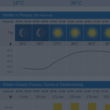
18°C
38°C
Wetter in Pessac
(3h-Interval)
Interval
02:00 -
05:00
05:00 -
08:00
08:00 -
11:00
11:00 -
14:00
14:00 -
17:00
17:00 
Tag
20°C
19°C
27°C
34°C
36°C
35
40°C
35°C
30°C
25°C
20°C
15°C
Wetter-Details Pessac: Sonne & Niederschlag
Interval
02:00 -
05:00
05:00 -
08:00
08:00 -
11:00
11:00 -
14:00
14:00 -
17:00
17:00 -
0 min
59 min
171 min
178 min
176 min
153 
120 min