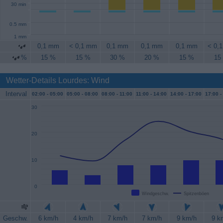
30 min
0.5 mm
1 mm
0,1 mm
< 0,1 mm
0,1 mm
0,1 mm
0,1 mm
< 0,
%
15 %
15 %
30 %
20 %
15 %
15
Wetter-Details Lourdes: Wind
Interval
02:00 -
05:00
05:00 -
08:00
08:00 -
11:00
11:00 -
14:00
14:00 -
17:00
17:00 -
30
20
10
0
Windgeschw.
Spitzenböen
Geschw.
6 km/h
4 km/h
7 km/h
7 km/h
9 km/h
9 k