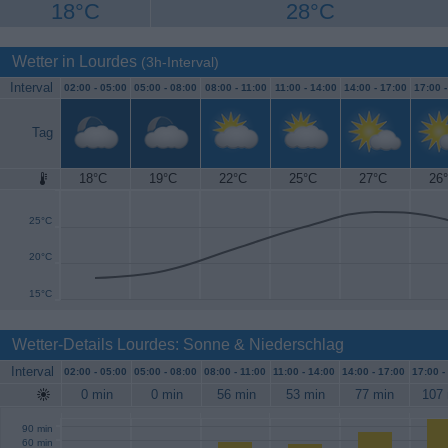
18°C
28°C
Wetter in Lourdes
(3h-Interval)
Interval
02:00 -
05:00
05:00 -
08:00
08:00 -
11:00
11:00 -
14:00
14:00 -
17:00
17:00 
Tag
18°C
19°C
22°C
25°C
27°C
26
30°C
25°C
20°C
15°C
Wetter-Details Lourdes: Sonne & Niederschlag
Interval
02:00 -
05:00
05:00 -
08:00
08:00 -
11:00
11:00 -
14:00
14:00 -
17:00
17:00 -
0 min
0 min
56 min
53 min
77 min
107 
90 min
60 min