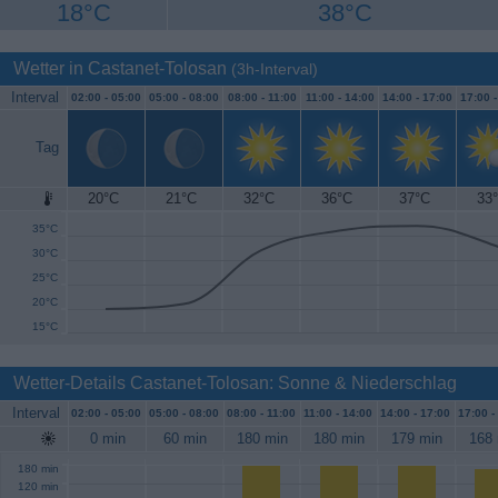
18°C
38°C
Wetter in Castanet-Tolosan
(3h-Interval)
Interval
02:00 -
05:00
05:00 -
08:00
08:00 -
11:00
11:00 -
14:00
14:00 -
17:00
17:00 
Tag
20°C
21°C
32°C
36°C
37°C
33
40°C
35°C
30°C
25°C
20°C
15°C
Wetter-Details Castanet-Tolosan: Sonne & Niederschlag
Interval
02:00 -
05:00
05:00 -
08:00
08:00 -
11:00
11:00 -
14:00
14:00 -
17:00
17:00 -
0 min
60 min
180 min
180 min
179 min
168 
180 min
120 min