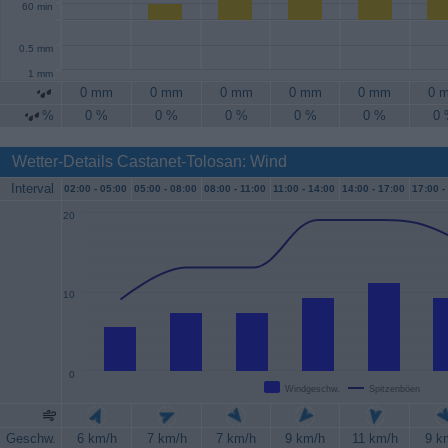
60 min
0.5 mm
1 mm
0 mm
0 mm
0 mm
0 mm
0 mm
0 
%
0 %
0 %
0 %
0 %
0 %
0
Wetter-Details Castanet-Tolosan: Wind
Interval
02:00 -
05:00
05:00 -
08:00
08:00 -
11:00
11:00 -
14:00
14:00 -
17:00
17:00 -
20
10
0
Windgeschw.
Spitzenböen
Geschw.
6 km/h
7 km/h
7 km/h
9 km/h
11 km/h
9 k