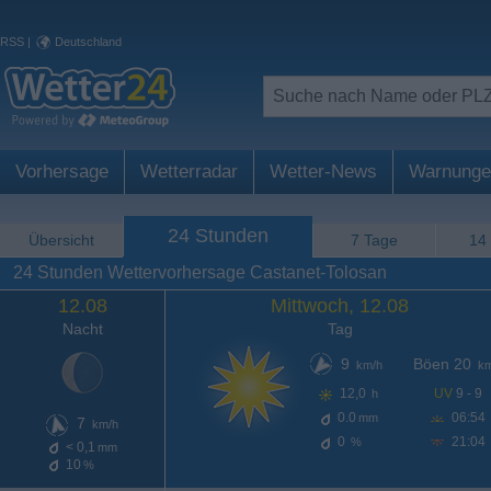
RSS
|
Deutschland
Vorhersage
Wetterradar
Wetter-News
Warnunge
24 Stunden
Übersicht
7 Tage
14
24 Stunden Wettervorhersage Castanet-Tolosan
12.08
Mittwoch, 12.08
Nacht
Tag
9
Böen 20
km/h
km
12,0
UV
9 - 9
h
0.0
06:54
mm
7
km/h
0
21:04
%
< 0,1
mm
10
%