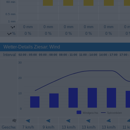
60 min
0.5 mm
1 mm
0 mm
0 mm
0 mm
0 mm
0 mm
0 
%
0 %
0 %
0 %
0 %
0 %
0
Wetter-Details Ziesar: Wind
Interval
02:00 -
05:00
05:00 -
08:00
08:00 -
11:00
11:00 -
14:00
14:00 -
17:00
17:00 -
30
20
10
0
Windgeschw.
Spitzenböen
Geschw.
7 km/h
9 km/h
13 km/h
13 km/h
13 km/h
11 k