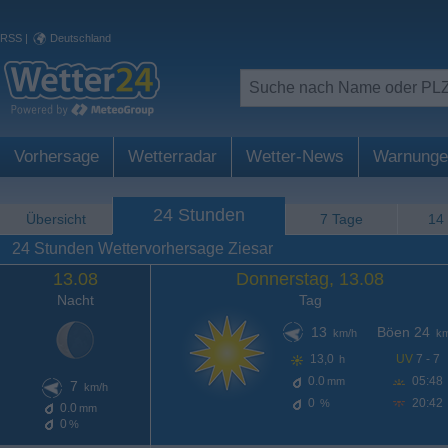
RSS
|
Deutschland
Vorhersage
Wetterradar
Wetter-News
Warnunge
24 Stunden
Übersicht
7 Tage
14
24 Stunden Wettervorhersage Ziesar
13.08
Donnerstag, 13.08
Nacht
Tag
13
Böen 24
km/h
km
13,0
UV
7 - 7
h
0.0
05:48
mm
7
km/h
0
20:42
%
0.0
mm
0
%