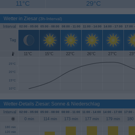
11°C
29°C
Wetter in Ziesar
(3h-Interval)
Interval
02:00 -
05:00
05:00 -
08:00
08:00 -
11:00
11:00 -
14:00
14:00 -
17:00
17:00 
Tag
11°C
15°C
22°C
26°C
27°C
23
30°C
25°C
20°C
15°C
10°C
Wetter-Details Ziesar: Sonne & Niederschlag
Interval
02:00 -
05:00
05:00 -
08:00
08:00 -
11:00
11:00 -
14:00
14:00 -
17:00
17:00 -
0 min
114 min
173 min
177 min
179 min
180 
180 min
120 min