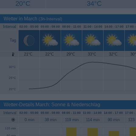
20°C
34°C
Wetter in March
(3h-Interval)
Interval
02:00 -
05:00
05:00 -
08:00
08:00 -
11:00
11:00 -
14:00
14:00 -
17:00
17:00 
Tag
21°C
22°C
29°C
33°C
32°C
30
35°C
30°C
25°C
20°C
Wetter-Details March: Sonne & Niederschlag
Interval
02:00 -
05:00
05:00 -
08:00
08:00 -
11:00
11:00 -
14:00
14:00 -
17:00
17:00 -
0 min
38 min
119 min
114 min
90 min
123 
120 min
60 min