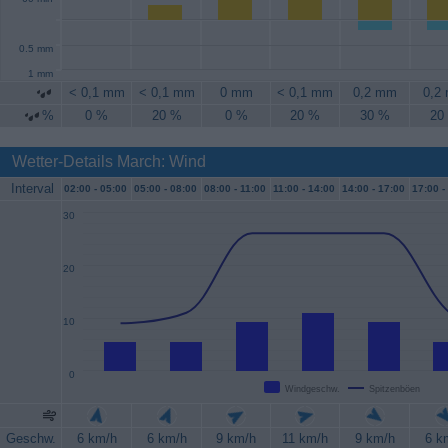
0.5 mm
1 mm
< 0,1 mm
< 0,1 mm
0 mm
< 0,1 mm
0,2 mm
0,2
%
0 %
20 %
0 %
20 %
30 %
20
Wetter-Details March: Wind
Interval
02:00 -
05:00
05:00 -
08:00
08:00 -
11:00
11:00 -
14:00
14:00 -
17:00
17:00 -
30
20
10
0
Windgeschw.
Spitzenböen
Geschw.
6 km/h
6 km/h
9 km/h
11 km/h
9 km/h
6 k