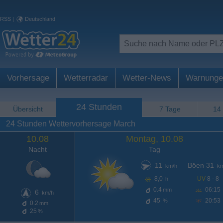
RSS
|
Deutschland
Vorhersage
Wetterradar
Wetter-News
Warnunge
24 Stunden
Übersicht
7 Tage
14
24 Stunden Wettervorhersage March
10.08
Montag, 10.08
Nacht
Tag
11
Böen 31
km/h
km
8,0
UV
8 - 8
h
0.4
06:15
mm
6
km/h
45
20:53
%
0.2
mm
25
%