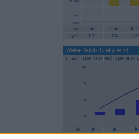
60 min
0.5 mm
1 mm
0 mm
0 mm
0 m
%
0 %
0 %
0 
Wetter-Details Tureby: Wind
Interval
02:00 -
05:00
05:00 -
08:00
08:00 -
1
30
20
10
0
Geschw.
2 km/h
4 km/h
9 km