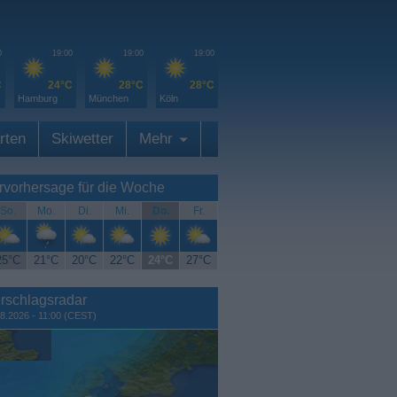
0
19:00
19:00
19:00
C
24°C
28°C
28°C
Hamburg
München
Köln
rten
Skiwetter
Mehr
rvorhersage für die Woche
So.
Mo.
Di.
Mi.
Do.
Fr.
25°C
21°C
20°C
22°C
24°C
27°C
rschlagsradar
8.2026 - 11:00 (CEST)