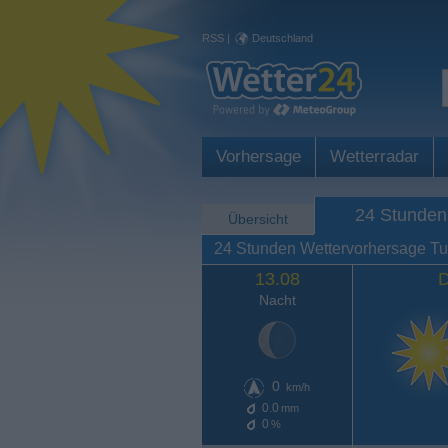
RSS
|
Deutschland
Vorhersage
Wetterradar
24 Stunden
Übersicht
24 Stunden Wettervorhersage Tu
13.08
D
Nacht
0
km/h
0.0
mm
0
%