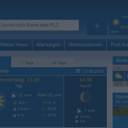
19:0
+
23°
Berlin
Wetter-News
Warnungen
Wetterstationen
Profi-Ka
Wette
7 Tage
14 Tage
Sa.
reby
13.08.2026
onnerstag, 13.08
14.08
22°C
Tag
Nacht
11
Böen 22
km/h
km/h
Niede
Mo. 10.0
11,0
UV
6 - 6
h
0.0
05:38
mm
7
km/h
0
20:54
%
0.0
mm
0
%