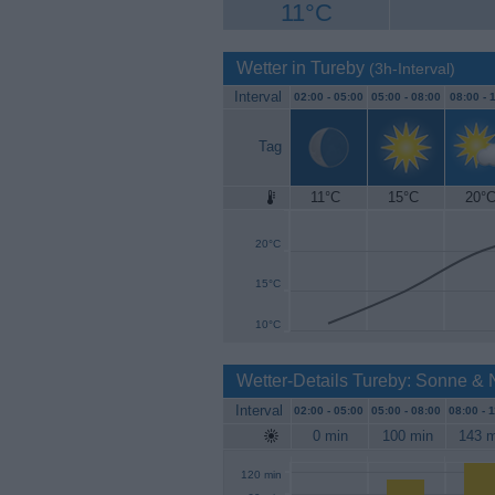
11°C
Wetter in Tureby
(3h-Interval)
Interval
02:00 -
05:00
05:00 -
08:00
08:00 -
1
Tag
11°C
15°C
20°
25°C
20°C
15°C
10°C
Wetter-Details Tureby: Sonne & 
Interval
02:00 -
05:00
05:00 -
08:00
08:00 -
1
0 min
100 min
143 m
120 min