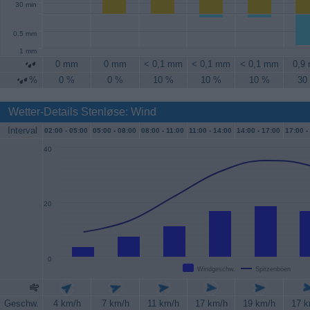
30 min
0.5 mm
1 mm
0 mm
0 mm
< 0,1 mm
< 0,1 mm
< 0,1 mm
0,9
%
0 %
0 %
10 %
10 %
10 %
30
Wetter-Details Stenløse: Wind
Interval
02:00 -
05:00
05:00 -
08:00
08:00 -
11:00
11:00 -
14:00
14:00 -
17:00
17:00 -
40
20
0
Windgeschw.
Spitzenböen
Geschw.
4 km/h
7 km/h
11 km/h
17 km/h
19 km/h
17 k