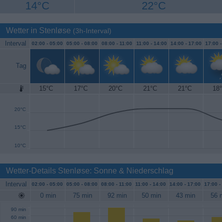
14°C
22°C
Wetter in Stenløse
(3h-Interval)
Interval
02:00 -
05:00
05:00 -
08:00
08:00 -
11:00
11:00 -
14:00
14:00 -
17:00
17:00 
Tag
15°C
17°C
20°C
21°C
21°C
18
25°C
20°C
15°C
10°C
Wetter-Details Stenløse: Sonne & Niederschlag
Interval
02:00 -
05:00
05:00 -
08:00
08:00 -
11:00
11:00 -
14:00
14:00 -
17:00
17:00 -
0 min
75 min
92 min
50 min
43 min
56 
90 min
60 min