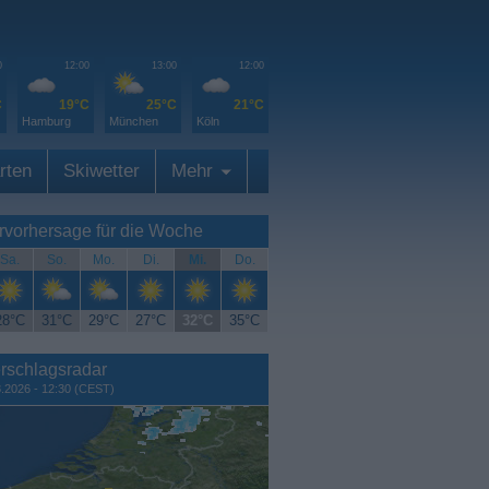
0
12:00
13:00
12:00
C
19°C
25°C
21°C
Hamburg
München
Köln
rten
Skiwetter
Mehr
rvorhersage für die Woche
Sa.
So.
Mo.
Di.
Mi.
Do.
28°C
31°C
29°C
27°C
32°C
35°C
rschlagsradar
8.2026 - 12:30 (CEST)