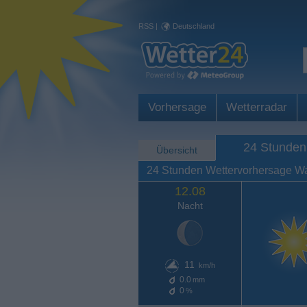
RSS
|
Deutschland
Vorhersage
Wetterradar
24 Stunden
Übersicht
24 Stunden Wettervorhersage W
12.08
Nacht
11
km/h
0.0
mm
0
%