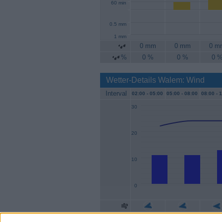
60 min
0.5 mm
1 mm
0 mm
0 mm
0 m
%
0 %
0 %
0 
Wetter-Details Walem: Wind
Interval
02:00 -
05:00
05:00 -
08:00
08:00 -
1
30
20
10
0
Geschw.
11 km/h
11 km/h
13 k