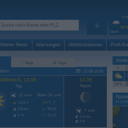
12:0
+
20°
Berlin
Wetter-News
Warnungen
Wetterstationen
Profi-Ka
Wette
7 Tage
14 Tage
Fr.
alem
12.08.2026
Mittwoch, 12.08
13.08
24°C
Tag
Nacht
11
Böen 24
km/h
km/h
Niede
Fr. 07.0
12,0
UV
7 - 7
h
0.0
06:22
mm
7
km/h
0
21:12
%
0.0
mm
0
%