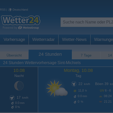
RSS
|
Deutschland
Vorhersage
Wetterradar
Wetter-News
Warnunge
24 Stunden
Übersicht
7 Tage
14
24 Stunden Wettervorhersage Sint-Michiels
10.08
Montag, 10.08
Nacht
Tag
22
Böen 39
km/h
km
11,0
UV
6 - 6
h
0.0
06:24
mm
17
km/h
0
21:21
%
0.0
mm
0
%