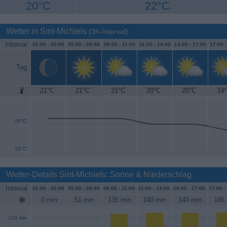
20°C
22°C
Wetter in Sint-Michiels
(3h-Interval)
Interval
02:00 -
05:00
05:00 -
08:00
08:00 -
11:00
11:00 -
14:00
14:00 -
17:00
17:00 
Tag
21°C
21°C
21°C
20°C
20°C
19
25°C
20°C
15°C
Wetter-Details Sint-Michiels: Sonne & Niederschlag
Interval
02:00 -
05:00
05:00 -
08:00
08:00 -
11:00
11:00 -
14:00
14:00 -
17:00
17:00 -
0 min
51 min
135 min
140 min
140 min
145 
120 min