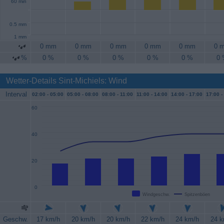
60 min
0.5 mm
1 mm
0 mm
0 mm
0 mm
0 mm
0 mm
0 
%
0 %
0 %
0 %
0 %
0 %
0
Wetter-Details Sint-Michiels: Wind
Interval
02:00 -
05:00
05:00 -
08:00
08:00 -
11:00
11:00 -
14:00
14:00 -
17:00
17:00 -
60
40
20
0
Windgeschw.
Spitzenböen
Geschw.
17 km/h
20 km/h
20 km/h
22 km/h
24 km/h
24 k