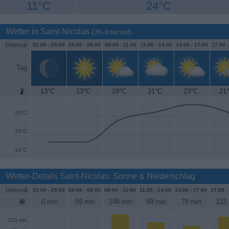
11°C
24°C
Wetter in Saint-Nicolas
(3h-Interval)
Interval
02:00 -
05:00
05:00 -
08:00
08:00 -
11:00
11:00 -
14:00
14:00 -
17:00
17:00 
Tag
13°C
13°C
19°C
21°C
23°C
21
25°C
20°C
15°C
10°C
Wetter-Details Saint-Nicolas: Sonne & Niederschlag
Interval
02:00 -
05:00
05:00 -
08:00
08:00 -
11:00
11:00 -
14:00
14:00 -
17:00
17:00 -
0 min
59 min
148 min
99 min
78 min
132 
120 min