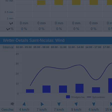
60 min
0.5 mm
1 mm
0 mm
0 mm
0 mm
0 mm
0 mm
0 
%
0 %
0 %
0 %
0 %
0 %
0
Wetter-Details Saint-Nicolas: Wind
Interval
02:00 -
05:00
05:00 -
08:00
08:00 -
11:00
11:00 -
14:00
14:00 -
17:00
17:00 -
40
30
20
10
0
Windgeschw.
Spitzenböen
Geschw.
4 km/h
7 km/h
7 km/h
9 km/h
6 km/h
15 k