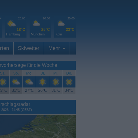
0
20:00
20:00
20:00
C
18°C
25°C
23°C
Hamburg
München
Köln
rten
Skiwetter
Mehr
rvorhersage für die Woche
Sa.
So.
Mo.
Di.
Mi.
Do.
27°C
31°C
27°C
26°C
31°C
34°C
rschlagsradar
8.2026 - 11:45 (CEST)