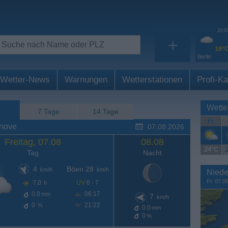
20:0
+
19°
Berlin
Wetter-News
Warnungen
Wetterstationen
Profi-Ka
Wette
7 Tage
14 Tage
Fr.
inove
07.08.2026
Freitag, 07.08
08.08
24°C
Tag
Nacht
4
Böen 28
km/h
km/h
Niede
Fr. 07.0
7,0
UV
6 - 7
h
0.0
06:17
mm
7
km/h
0
21:22
%
0.0
mm
0
%