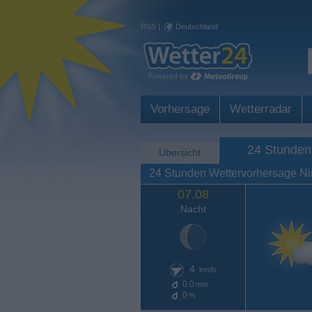
RSS
|
Deutschland
Vorhersage
Wetterradar
24 Stunden
Übersicht
24 Stunden Wettervorhersage N
07.08
Nacht
4
km/h
0.0
mm
0
%