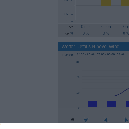
0.5 mm
1 mm
0 mm
0 mm
0 m
%
0 %
0 %
0 
Wetter-Details Ninove: Wind
Interval
02:00 -
05:00
05:00 -
08:00
08:00 -
1
30
20
10
0
Geschw.
4 km/h
4 km/h
4 km