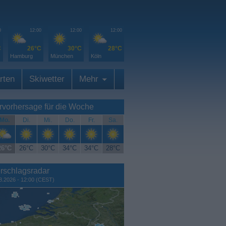
0
12:00
12:00
12:00
C
26°C
30°C
28°C
Hamburg
München
Köln
rten
Skiwetter
Mehr
rvorhersage für die Woche
Mo.
Di.
Mi.
Do.
Fr.
Sa.
26°C
26°C
30°C
34°C
34°C
28°C
rschlagsradar
8.2026 - 12:00 (CEST)