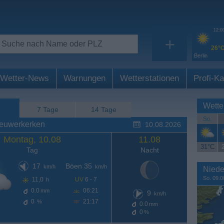
12:0
+
26°
Berlin
Wetter-News
Warnungen
Wetterstationen
Profi-Ka
Wette
7 Tage
14 Tage
So.
ieuwerkerken
10.08.2026
Montag, 10.08
11.08
31°C
Tag
Nacht
17
Böen 35
km/h
km/h
Niede
So. 09.0
11,0
UV
6 - 7
h
0.0
06:21
mm
9
km/h
0
21:17
%
0.0
mm
0
%