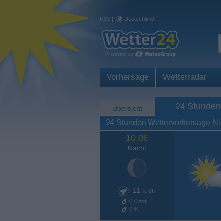
RSS
|
Deutschland
Vorhersage
Wetterradar
24 Stunden
Übersicht
24 Stunden Wettervorhersage N
10.08
Nacht
11
km/h
0.0
mm
0
%