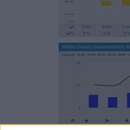
60 min
0.5 mm
1 mm
0 mm
0 mm
0 m
%
0 %
0 %
0 
Wetter-Details Nieuwerkerken: 
Interval
02:00 -
05:00
05:00 -
08:00
08:00 -
1
40
20
0
Geschw.
11 km/h
9 km/h
13 k