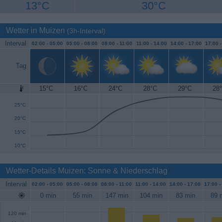
13°C
30°C
Wetter in Muizen
(3h-Interval)
Interval
02:00 -
05:00
05:00 -
08:00
08:00 -
11:00
11:00 -
14:00
14:00 -
17:00
17:00 
Tag
15°C
16°C
24°C
28°C
29°C
28
30°C
25°C
20°C
15°C
10°C
Wetter-Details Muizen: Sonne & Niederschlag
Interval
02:00 -
05:00
05:00 -
08:00
08:00 -
11:00
11:00 -
14:00
14:00 -
17:00
17:00 -
0 min
55 min
147 min
104 min
83 min
89 
120 min