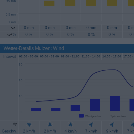
60 min
0.5 mm
1 mm
0 mm
0 mm
0 mm
0 mm
0 mm
0 
%
0 %
0 %
0 %
0 %
0 %
0
Wetter-Details Muizen: Wind
Interval
02:00 -
05:00
05:00 -
08:00
08:00 -
11:00
11:00 -
14:00
14:00 -
17:00
17:00 -
30
20
10
0
Windgeschw.
Spitzenböen
Geschw.
2 km/h
2 km/h
4 km/h
7 km/h
9 km/h
7 k