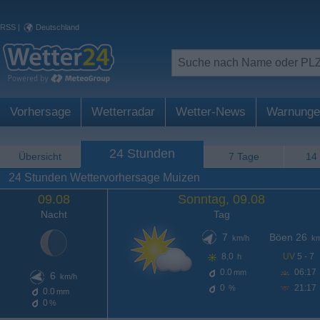
RSS
|
Deutschland
Vorhersage
Wetterradar
Wetter-News
Warnunge
24 Stunden
Übersicht
7 Tage
14
24 Stunden Wettervorhersage Muizen
09.08
Sonntag, 09.08
Nacht
Tag
7
Böen 26
km/h
km
8,0
UV
5 - 7
h
0.0
06:17
mm
6
km/h
0
21:17
%
0.0
mm
0
%