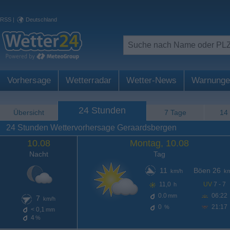
RSS
|
Deutschland
Vorhersage
Wetterradar
Wetter-News
Warnunge
24 Stunden
Übersicht
7 Tage
14
24 Stunden Wettervorhersage Geraardsbergen
10.08
Montag, 10.08
Nacht
Tag
11
Böen 26
km/h
km
11,0
UV
7 - 7
h
0.0
06:22
mm
7
km/h
0
21:17
%
< 0,1
mm
4
%