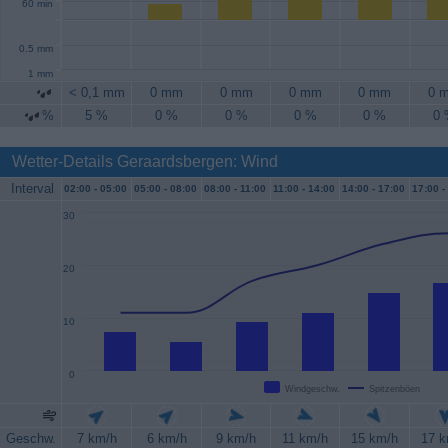
60 min
0.5 mm
1 mm
< 0,1 mm
0 mm
0 mm
0 mm
0 mm
0 
%
5 %
0 %
0 %
0 %
0 %
0
Wetter-Details Geraardsbergen: Wind
Interval
02:00 -
05:00
05:00 -
08:00
08:00 -
11:00
11:00 -
14:00
14:00 -
17:00
17:00 -
30
20
10
0
Windgeschw.
Spitzenböen
Geschw.
7 km/h
6 km/h
9 km/h
11 km/h
15 km/h
17 k