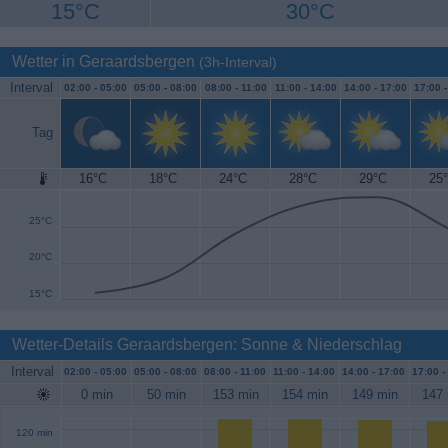
15°C
30°C
Wetter in Geraardsbergen
(3h-Interval)
Interval
02:00 -
05:00
05:00 -
08:00
08:00 -
11:00
11:00 -
14:00
14:00 -
17:00
17:00 
Tag
16°C
18°C
24°C
28°C
29°C
25
30°C
25°C
20°C
15°C
Wetter-Details Geraardsbergen: Sonne & Niederschlag
Interval
02:00 -
05:00
05:00 -
08:00
08:00 -
11:00
11:00 -
14:00
14:00 -
17:00
17:00 -
0 min
50 min
153 min
154 min
149 min
147 
120 min