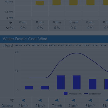
60 min
0.5 mm
1 mm
0 mm
0 mm
0 mm
0 mm
0 mm
0 
%
0 %
0 %
0 %
0 %
0 %
0
Wetter-Details Geel: Wind
Interval
02:00 -
05:00
05:00 -
08:00
08:00 -
11:00
11:00 -
14:00
14:00 -
17:00
17:00 -
20
10
0
Windgeschw.
Spitzenböen
Geschw.
2 km/h
2 km/h
7 km/h
7 km/h
6 km/h
6 k