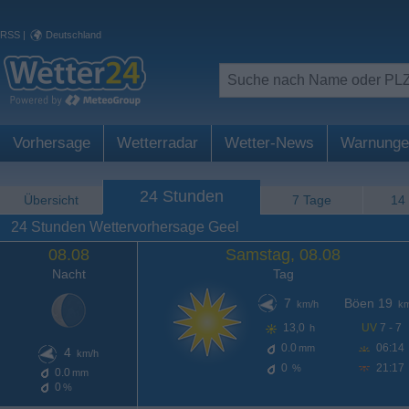
RSS
|
Deutschland
Vorhersage
Wetterradar
Wetter-News
Warnunge
24 Stunden
Übersicht
7 Tage
14
24 Stunden Wettervorhersage Geel
08.08
Samstag, 08.08
Nacht
Tag
7
Böen 19
km/h
km
13,0
UV
7 - 7
h
0.0
06:14
mm
4
km/h
0
21:17
%
0.0
mm
0
%