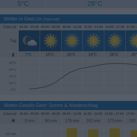
5°C
28°C
Wetter in Geel
(3h-Interval)
Interval
02:00 -
05:00
05:00 -
08:00
08:00 -
11:00
11:00 -
14:00
14:00 -
17:00
17:00 
Tag
7°C
10°C
20°C
24°C
26°C
25
30°C
25°C
20°C
15°C
10°C
5°C
Wetter-Details Geel: Sonne & Niederschlag
Interval
02:00 -
05:00
05:00 -
08:00
08:00 -
11:00
11:00 -
14:00
14:00 -
17:00
17:00 -
0 min
60 min
179 min
162 min
173 min
153 
120 min