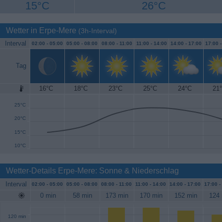
15°C
26°C
Wetter in Erpe-Mere
(3h-Interval)
Interval
02:00 -
05:00
05:00 -
08:00
08:00 -
11:00
11:00 -
14:00
14:00 -
17:00
17:00 
Tag
16°C
18°C
23°C
25°C
24°C
21
30°C
25°C
20°C
15°C
10°C
Wetter-Details Erpe-Mere: Sonne & Niederschlag
Interval
02:00 -
05:00
05:00 -
08:00
08:00 -
11:00
11:00 -
14:00
14:00 -
17:00
17:00 -
0 min
58 min
173 min
170 min
152 min
124 
120 min