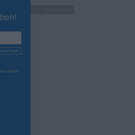
Werbeanzeige
ben!
erspringen
er aktuell