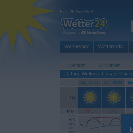
RSS
|
Deutschland
Vorhersage
Wetterradar
Übersicht
24 Stunden
14 Tage Wettervorhersage Pace
Sa
.
08.08.
So
.
09.08.
Mo
Tag
Max.
34°C
35°C
35°C
30°C
25°C
20°C
15°C