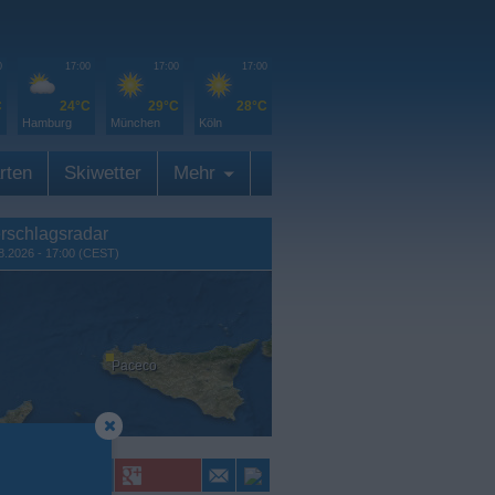
0
17:00
17:00
17:00
C
24°C
29°C
28°C
Hamburg
München
Köln
rten
Skiwetter
Mehr
rschlagsradar
8.2026 - 17:00 (CEST)
Paceco