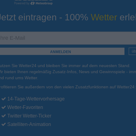
Jetzt eintragen - 100%
Wetter
erle
ur
Tiefsttemperatur
Aktuelle Temperatur
24°C
24°C
25°C
25°C
24°C
üb
utzen Sie Wetter24 und bleiben Sie immer auf dem neuesten Stand.
.
17.08.
Di
.
18.08.
Mi
.
19.08.
Do
.
20.08.
Fr
.
21.08.
ir bieten Ihnen regelmäßig Zusatz-Infos, News und Gewinnspiele - imm
nd rund ums Wetter.
rofitieren Sie außerdem von den vielen Zusatzfunktionen auf Wetter24:
34°C
34°C
33°C
33°C
33°C
14-Tage-Wettervorhersage
Wetter-Favoriten
Twitter Wetter-Ticker
Satelliten-Animation