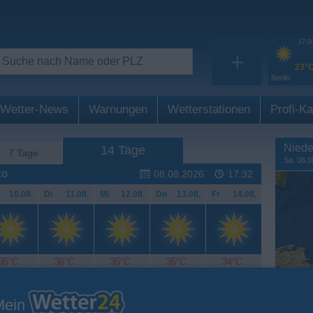
17:0
+
23°
Berlin
Wetter-News
Warnungen
Wetterstationen
Profi-Ka
Niede
14 Tage
7 Tage
Sa. 08.0
co
08.08.2026
17:32
.
10.08.
Di
.
11.08.
Mi
.
12.08.
Do
.
13.08.
Fr
.
14.08.
35°C
36°C
35°C
35°C
34°C
Mein