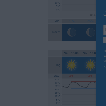
10°C
5°C
0°C
Höchsttemperat
Min.
21°C
25°C
Nacht
N
Sa
.
15.08.
So
.
16.08.
Mo
W
u
Tag
P
Max.
34°C
34°C
35°C
30°C
25°C
20°C
15°C
10°C
5°C
0°C