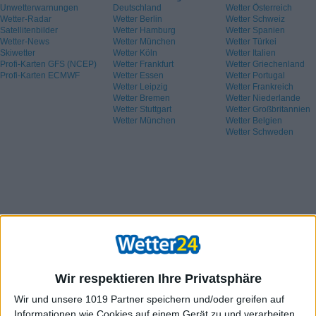
Unwetterwarnungen
Deutschland
Wetter Österreich
Wetter-Radar
Wetter Berlin
Wetter Schweiz
Satellitenbilder
Wetter Hamburg
Wetter Spanien
Wetter-News
Wetter München
Wetter Türkei
Skiwetter
Wetter Köln
Wetter Italien
Profi-Karten GFS (NCEP)
Wetter Frankfurt
Wetter Griechenland
Profi-Karten ECMWF
Wetter Essen
Wetter Portugal
Wetter Leipzig
Wetter Frankreich
Wetter Bremen
Wetter Niederlande
Wetter Stuttgart
Wetter Großbritannien
Wetter München
Wetter Belgien
Wetter Schweden
Wir respektieren Ihre Privatsphäre
Wir und unsere 1019 Partner speichern und/oder greifen auf
Informationen wie Cookies auf einem Gerät zu und verarbeiten