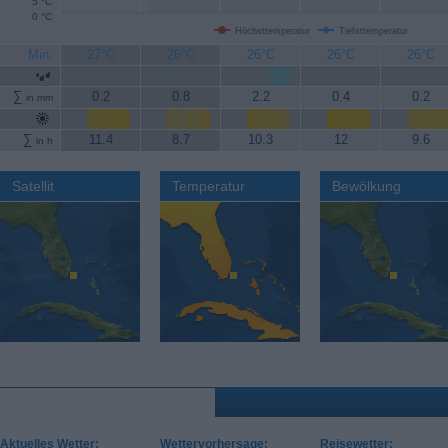
5 °C
0 °C
Höchsttemperatur
Tiefsttemperatur
Min.
27°C
26°C
26°C
26°C
26°C
∑
0.2
0.8
2.2
0.4
0.2
in mm
∑
11.4
8.7
10.3
12
9.6
in h
Satellit
Temperatur
Bewölkung
Aktuelles Wetter:
Wettervorhersage:
Reisewetter: