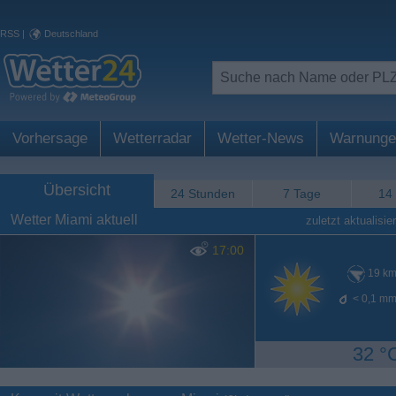
RSS
|
Deutschland
Vorhersage
Wetterradar
Wetter-News
Warnunge
Übersicht
24 Stunden
7 Tage
14
Wetter Miami aktuell
zuletzt aktualisier
17:00
19
km
< 0,1
mm
32 °