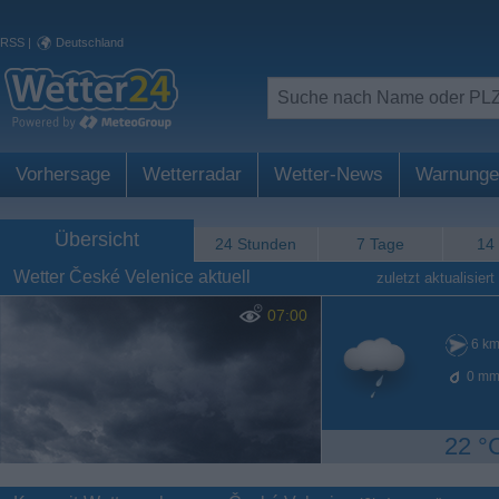
RSS
|
Deutschland
Vorhersage
Wetterradar
Wetter-News
Warnunge
Übersicht
24 Stunden
7 Tage
14
Wetter České Velenice aktuell
zuletzt aktualisiert
07:00
6
km
0
mm
22 °