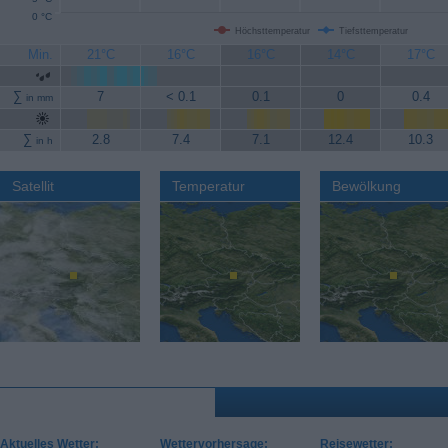
0 °C
Höchsttemperatur
Tiefsttemperatur
Min.
21°C
16°C
16°C
14°C
17°C
∑
7
< 0.1
0.1
0
0.4
in mm
∑
2.8
7.4
7.1
12.4
10.3
in h
Satellit
Temperatur
Bewölkung
Aktuelles Wetter:
Wettervorhersage:
Reisewetter: