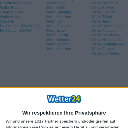
Unwetterwarnungen
Deutschland
Wetter Österreich
Wetter-Radar
Wetter Berlin
Wetter Schweiz
Satellitenbilder
Wetter Hamburg
Wetter Spanien
Wetter-News
Wetter München
Wetter Türkei
Skiwetter
Wetter Köln
Wetter Italien
Profi-Karten GFS (NCEP)
Wetter Frankfurt
Wetter Griechenland
Profi-Karten ECMWF
Wetter Essen
Wetter Portugal
Wetter Leipzig
Wetter Frankreich
Wetter Bremen
Wetter Niederlande
Wetter Stuttgart
Wetter Großbritannien
Wetter München
Wetter Belgien
Wetter Schweden
Wir respektieren Ihre Privatsphäre
Wir und unsere 1017 Partner speichern und/oder greifen auf
Informationen wie Cookies auf einem Gerät zu und verarbeiten