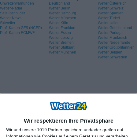
Unwetterwarnungen
Deutschland
Wetter Österreich
Wetter-Radar
Wetter Berlin
Wetter Schweiz
Satellitenbilder
Wetter Hamburg
Wetter Spanien
Wetter-News
Wetter München
Wetter Türkei
Skiwetter
Wetter Köln
Wetter Italien
Profi-Karten GFS (NCEP)
Wetter Frankfurt
Wetter Griechenland
Profi-Karten ECMWF
Wetter Essen
Wetter Portugal
Wetter Leipzig
Wetter Frankreich
Wetter Bremen
Wetter Niederlande
Wetter Stuttgart
Wetter Großbritannien
Wetter München
Wetter Belgien
Wetter Schweden
Wir respektieren Ihre Privatsphäre
Wir und unsere 1019 Partner speichern und/oder greifen auf
Informationen wie Cookies auf einem Gerät zu und verarbeiten