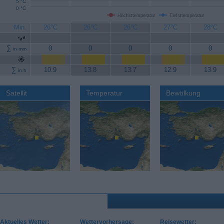
5 °C
0 °C
Höchsttemperatur
Tiefsttemperatur
Min.
26°C
26°C
26°C
27°C
28°C
∑
0
0
0
0
0
in mm
∑
10.9
13.8
13.7
12.9
13.9
in h
Satellit
Temperatur
Bewölkung
Aktuelles Wetter:
Wettervorhersage:
Reisewetter: