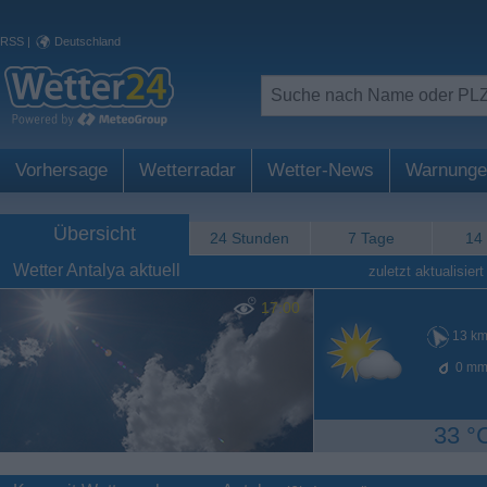
RSS
|
Deutschland
Vorhersage
Wetterradar
Wetter-News
Warnunge
Übersicht
24 Stunden
7 Tage
14
Wetter Antalya aktuell
zuletzt aktualisiert
17:00
13
km
0
mm
33 °