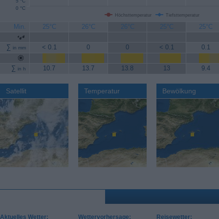
5 °C
0 °C
Höchsttemperatur
Tiefsttemperatur
Min.
25°C
26°C
26°C
25°C
25°C
∑
< 0.1
0
0
< 0.1
0.1
in mm
∑
10.7
13.7
13.8
13
9.4
in h
Satellit
Temperatur
Bewölkung
Aktuelles Wetter:
Wettervorhersage:
Reisewetter: