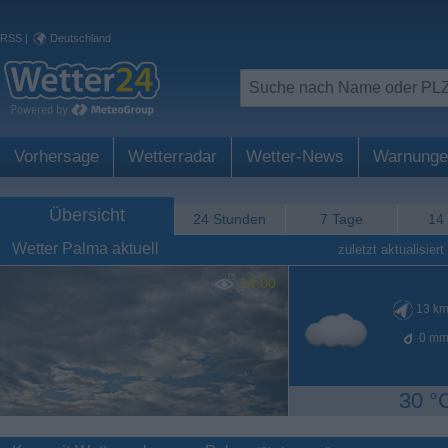
RSS
|
Deutschland
Vorhersage
Wetterradar
Wetter-News
Warnunge
Übersicht
24 Stunden
7 Tage
14
Wetter Palma aktuell
zuletzt aktualisiert
14:00
13
km
0
mm
30 °