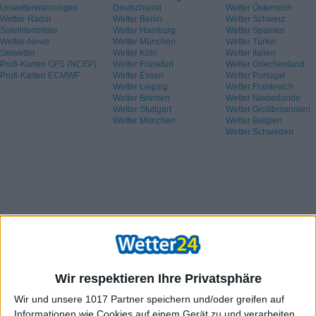
Unwetterwarnungen
Deutschland
Wetter Österreich
Wetter-Radar
Wetter Berlin
Wetter Schweiz
Satellitenbilder
Wetter Hamburg
Wetter Spanien
Wetter-News
Wetter München
Wetter Türkei
Skiwetter
Wetter Köln
Wetter Italien
Profi-Karten GFS (NCEP)
Wetter Frankfurt
Wetter Griechenland
Profi-Karten ECMWF
Wetter Essen
Wetter Portugal
Wetter Leipzig
Wetter Frankreich
Wetter Bremen
Wetter Niederlande
Wetter Stuttgart
Wetter Großbritannien
Wetter München
Wetter Belgien
Wetter Schweden
Wir respektieren Ihre Privatsphäre
Wir und unsere 1017 Partner speichern und/oder greifen auf
Informationen wie Cookies auf einem Gerät zu und verarbeiten