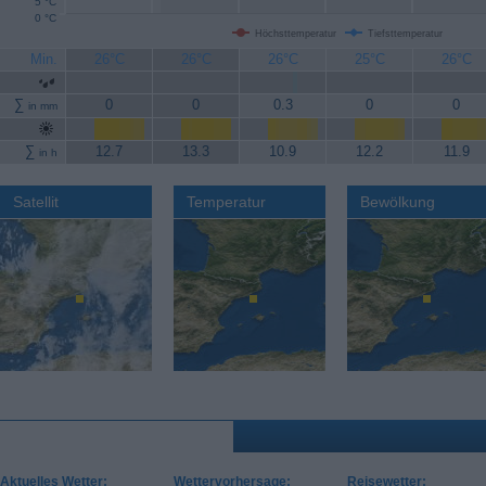
5 °C
0 °C
Höchsttemperatur
Tiefsttemperatur
Min.
26°C
26°C
26°C
25°C
26°C
∑
0
0
0.3
0
0
in mm
∑
12.7
13.3
10.9
12.2
11.9
in h
Satellit
Temperatur
Bewölkung
Aktuelles Wetter:
Wettervorhersage:
Reisewetter: