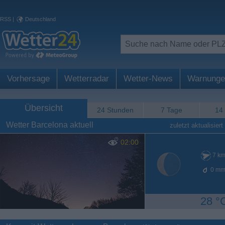
RSS
|
Deutschland
Vorhersage
Wetterradar
Wetter-News
Warnunge
Übersicht
24 Stunden
7 Tage
14
Wetter Barcelona aktuell
zuletzt aktualisiert
02:00
7
km
0
mm
28 °