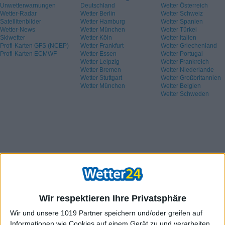
Unwetterwarnungen
Deutschland
Wetter Österreich
Wetter-Radar
Wetter Berlin
Wetter Schweiz
Satellitenbilder
Wetter Hamburg
Wetter Spanien
Wetter-News
Wetter München
Wetter Türkei
Skiwetter
Wetter Köln
Wetter Italien
Profi-Karten GFS (NCEP)
Wetter Frankfurt
Wetter Griechenland
Profi-Karten ECMWF
Wetter Essen
Wetter Portugal
Wetter Leipzig
Wetter Frankreich
Wetter Bremen
Wetter Niederlande
Wetter Stuttgart
Wetter Großbritannien
Wetter München
Wetter Belgien
Wetter Schweden
Wir respektieren Ihre Privatsphäre
Wir und unsere 1019 Partner speichern und/oder greifen auf
Informationen wie Cookies auf einem Gerät zu und verarbeiten