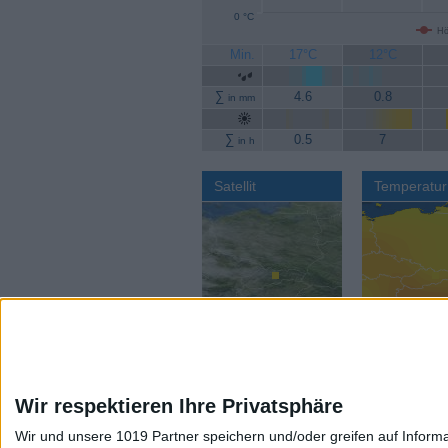
0 °C
Hö
Min.
17°C
12°C
∑
4.6
0.8
in mm
∑
0.5
7
in h
Satellit
Temperatur
Wir respektieren Ihre Privatsphäre
Wir und unsere 1019 Partner speichern und/oder greifen auf Infor
Aktuelles Wetter:
Wettervorhers