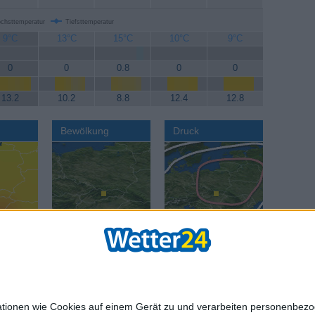
chsttemperatur
Tiefsttemperatur
9°C
13°C
15°C
10°C
9°C
0
0
0.8
0
0
13.2
10.2
8.8
12.4
12.8
Bewölkung
Druck
AGB
Datenschut
mationen wie Cookies auf einem Gerät zu und verarbeiten personenbe
age:
Reisewetter:
Reisewetter:
Städte we