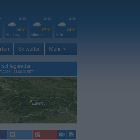
0
16:00
16:00
16:00
C
20°C
27°C
24°C
Hamburg
München
Köln
rten
Skiwetter
Mehr
rschlagsradar
7.2026 - 23:00 (CEST)
Zuberec