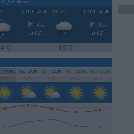
rec
(6h-Interval)
08.
08.08.
20:00 -
02:00
02:00 -
08:00
4
6
km/h
km/h
0.6
0.8
mm
mm
14°C
15°C
.
09.08.
Mo.
10.08.
Di.
11.08.
Mi.
12.08.
Do.
13.08.
24°C
27°C
24°C
21°C
23°C