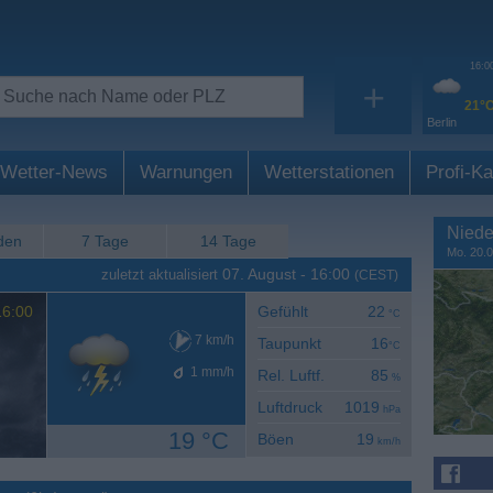
16:0
+
21°
Berlin
Wetter-News
Warnungen
Wetterstationen
Profi-Ka
Niede
den
7 Tage
14 Tage
Mo. 20.0
07. August
-
16:00
zuletzt aktualisiert
(CEST)
6:00
Gefühlt
22
°C
7
km/h
Taupunkt
16
°C
1
mm/h
Rel. Luftf.
85
%
Luftdruck
1019
hPa
19 °C
Böen
19
km/h