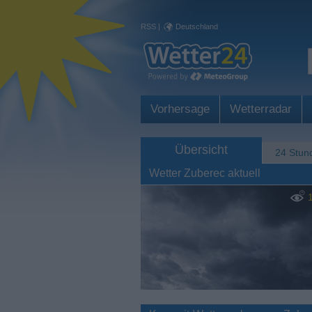
RSS
|
Deutschland
Vorhersage
Wetterradar
Übersicht
24 Stun
Wetter Zuberec aktuell
1