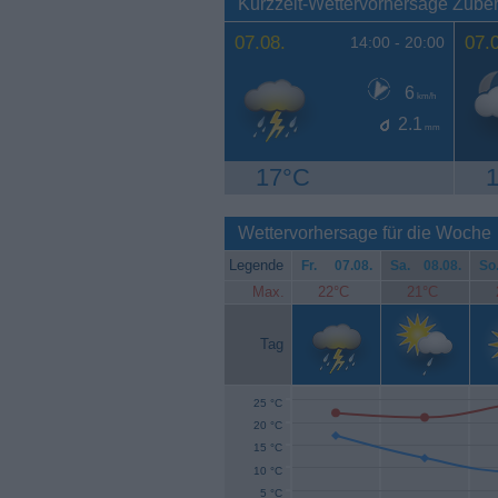
Kurzzeit-Wettervorhersage Zube
07.08.
07.
14:00 -
20:00
6
km/h
2.1
mm
17°C
Wettervorhersage für die Woche
Legende
Fr.
07.08.
Sa.
08.08.
So
Max.
22°C
21°C
Tag
25 °C
20 °C
15 °C
10 °C
5 °C