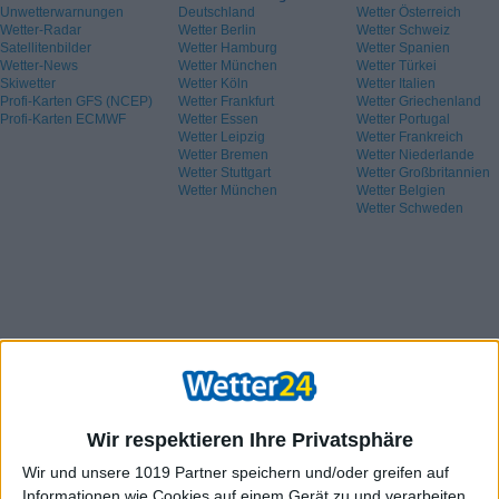
Unwetterwarnungen
Deutschland
Wetter Österreich
Wetter-Radar
Wetter Berlin
Wetter Schweiz
Satellitenbilder
Wetter Hamburg
Wetter Spanien
Wetter-News
Wetter München
Wetter Türkei
Skiwetter
Wetter Köln
Wetter Italien
Profi-Karten GFS (NCEP)
Wetter Frankfurt
Wetter Griechenland
Profi-Karten ECMWF
Wetter Essen
Wetter Portugal
Wetter Leipzig
Wetter Frankreich
Wetter Bremen
Wetter Niederlande
Wetter Stuttgart
Wetter Großbritannien
Wetter München
Wetter Belgien
Wetter Schweden
Wir respektieren Ihre Privatsphäre
Wir und unsere 1019 Partner speichern und/oder greifen auf
Informationen wie Cookies auf einem Gerät zu und verarbeiten