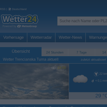
RSS
|
Deutschland
Vorhersage
Wetterradar
Wetter-News
Warnunge
Übersicht
24 Stunden
7 Tage
14
Wetter Trencianska Turna aktuell
zuletzt aktualisiert
13:00
22
km
< 0,1
mm
29 °