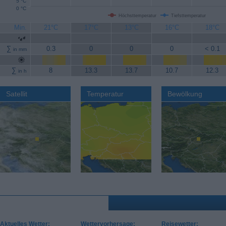
5 °C
0 °C
Höchsttemperatur
Tiefsttemperatur
Min.
21°C
17°C
13°C
16°C
18°C
∑
0.3
0
0
0
< 0.1
in mm
∑
8
13.3
13.7
10.7
12.3
in h
Satellit
Temperatur
Bewölkung
Aktuelles Wetter:
Wettervorhersage:
Reisewetter: