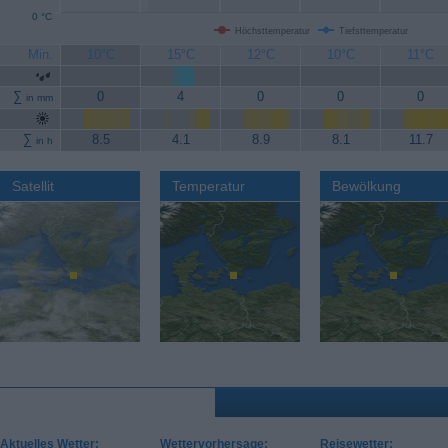
0 °C
Höchsttemperatur
Tiefsttemperatur
Min.
10°C
15°C
12°C
10°C
11°C
∑
0
4
0
0
0
in mm
∑
8.5
4.1
8.9
8.1
11.7
in h
Satellit
Temperatur
Bewölkung
Aktuelles Wetter:
Wettervorhersage:
Reisewetter: