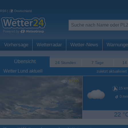
RSS
|
Deutschland
Vorhersage
Wetterradar
Wetter-News
Warnunge
Übersicht
24 Stunden
7 Tage
14
Wetter Lund aktuell
zuletzt aktualisiert
12:00
15
km
0
mm
22 °