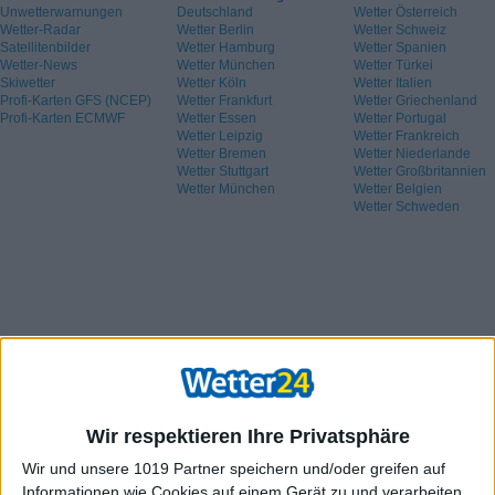
Unwetterwarnungen
Deutschland
Wetter Österreich
Wetter-Radar
Wetter Berlin
Wetter Schweiz
Satellitenbilder
Wetter Hamburg
Wetter Spanien
Wetter-News
Wetter München
Wetter Türkei
Skiwetter
Wetter Köln
Wetter Italien
Profi-Karten GFS (NCEP)
Wetter Frankfurt
Wetter Griechenland
Profi-Karten ECMWF
Wetter Essen
Wetter Portugal
Wetter Leipzig
Wetter Frankreich
Wetter Bremen
Wetter Niederlande
Wetter Stuttgart
Wetter Großbritannien
Wetter München
Wetter Belgien
Wetter Schweden
Wir respektieren Ihre Privatsphäre
Wir und unsere 1019 Partner speichern und/oder greifen auf
Informationen wie Cookies auf einem Gerät zu und verarbeiten