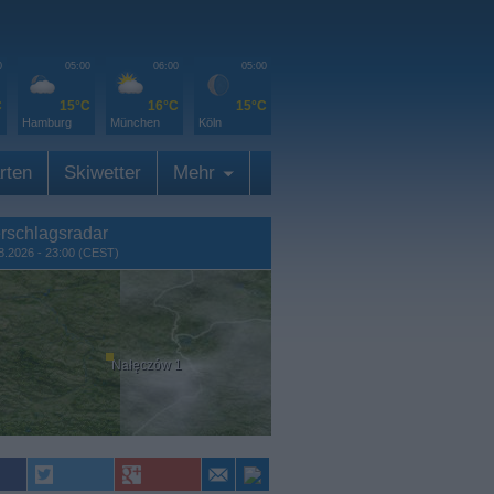
0
05:00
06:00
05:00
C
15°C
16°C
15°C
Hamburg
München
Köln
rten
Skiwetter
Mehr
rschlagsradar
8.2026 - 23:00 (CEST)
Nałęczów 1