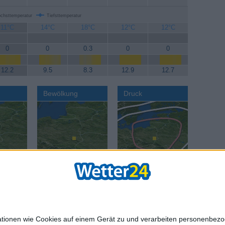
chsttemperatur
Tiefsttemperatur
11°C
14°C
18°C
12°C
12°C
0
0
0.3
0
0
12.2
9.5
8.3
12.9
12.7
Bewölkung
Druck
AGB
Datenschut
mationen wie Cookies auf einem Gerät zu und verarbeiten personenbe
age:
Reisewetter:
Reisewetter:
Städte we