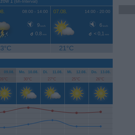
ęczów 1
(6h-Interval)
08.
07.08.
08:00 -
14:00
14:00 -
20:00
9
6
km/h
km/h
0.8
< 0,1
mm
mm
23°C
21°C
.
09.08.
Mo.
10.08.
Di.
11.08.
Mi.
12.08.
Do.
13.08.
26°C
30°C
27°C
25°C
26°C