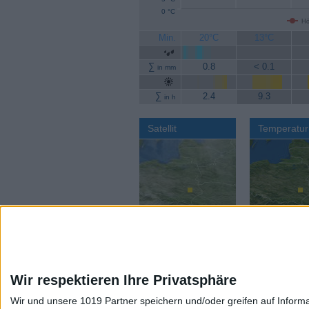
0 °C
Hö
Min.
20°C
13°C
∑
0.8
< 0.1
in mm
∑
2.4
9.3
in h
Satellit
Temperatur
Wir respektieren Ihre Privatsphäre
Wir und unsere 1019 Partner speichern und/oder greifen auf Infor
Aktuelles Wetter:
Wettervorhers