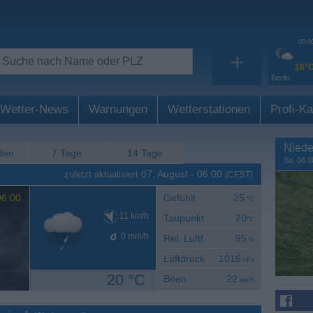
05:0
+
16°
Berlin
Wetter-News
Warnungen
Wetterstationen
Profi-Ka
Niede
den
7 Tage
14 Tage
Sa. 08.0
07. August
-
06:00
zuletzt aktualisiert
(CEST)
6:00
Gefühlt
25
°C
11
km/h
Taupunkt
20
°C
0
mm/h
Rel. Luftf.
95
%
Luftdruck
1016
hPa
20 °C
Böen
22
km/h