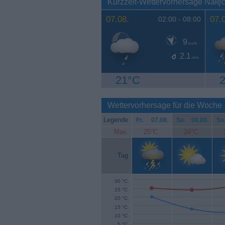
Kurzzeit-Wettervorhersage Nał
07.08.
07.
02:00 -
08:00
9
km/h
2.1
mm
21°C
Wettervorhersage für die Woche
Legende
Fr.
07.08.
Sa.
08.08.
So
Max.
25°C
24°C
Tag
30 °C
25 °C
20 °C
15 °C
10 °C
5 °C