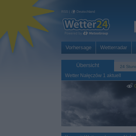
RSS
|
Deutschland
Vorhersage
Wetterradar
Übersicht
24 Stun
Wetter Nałęczów 1 aktuell
0