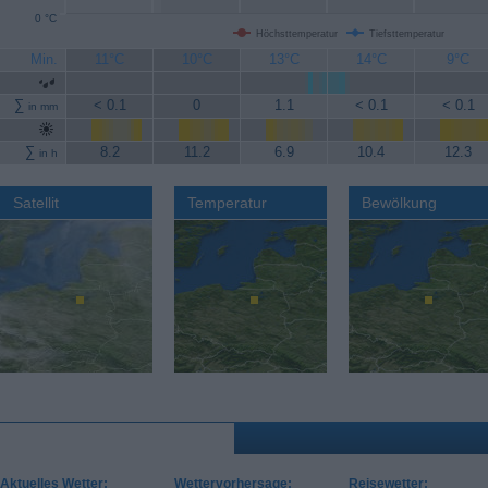
0 °C
Höchsttemperatur
Tiefsttemperatur
Min.
11°C
10°C
13°C
14°C
9°C
∑
< 0.1
0
1.1
< 0.1
< 0.1
in mm
∑
8.2
11.2
6.9
10.4
12.3
in h
Satellit
Temperatur
Bewölkung
Aktuelles Wetter:
Wettervorhersage:
Reisewetter: