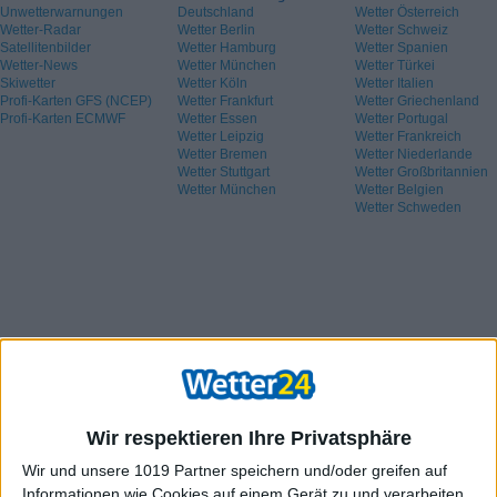
Unwetterwarnungen
Deutschland
Wetter Österreich
Wetter-Radar
Wetter Berlin
Wetter Schweiz
Satellitenbilder
Wetter Hamburg
Wetter Spanien
Wetter-News
Wetter München
Wetter Türkei
Skiwetter
Wetter Köln
Wetter Italien
Profi-Karten GFS (NCEP)
Wetter Frankfurt
Wetter Griechenland
Profi-Karten ECMWF
Wetter Essen
Wetter Portugal
Wetter Leipzig
Wetter Frankreich
Wetter Bremen
Wetter Niederlande
Wetter Stuttgart
Wetter Großbritannien
Wetter München
Wetter Belgien
Wetter Schweden
Wir respektieren Ihre Privatsphäre
Wir und unsere 1019 Partner speichern und/oder greifen auf
Informationen wie Cookies auf einem Gerät zu und verarbeiten