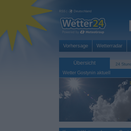
RSS
|
Deutschland
Vorhersage
Wetterradar
Übersicht
24 Stun
Wetter Gostynin aktuell
1