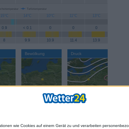
chsttemperatur
Tiefsttemperatur
15°C
14°C
10°C
11°C
13°C
0.9
< 0.1
0
0
0
8
9.9
10.9
11.4
13.9
Bewölkung
Druck
AGB
Datenschut
mationen wie Cookies auf einem Gerät zu und verarbeiten personenbe
age:
Reisewetter:
Reisewetter:
Städte we