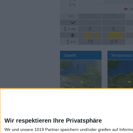
0 °C
Hö
Min.
12°C
11°C
∑
0
0
in mm
∑
7.9
12.8
in h
Satellit
Temperatur
Wir respektieren Ihre Privatsphäre
Wir und unsere 1019 Partner speichern und/oder greifen auf Infor
Aktuelles Wetter:
Wettervorhers