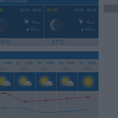
ynin
(6h-Interval)
08.
09.08.
20:00 -
02:00
02:00 -
08:00
4
6
km/h
km/h
0.0
0.0
mm
mm
13°C
17°C
.
10.08.
Di.
11.08.
Mi.
12.08.
Do.
13.08.
Fr.
14.08.
31°C
22°C
23°C
25°C
27°C