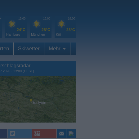
0
19:00
19:00
19:00
C
24°C
28°C
28°C
Hamburg
München
Köln
rten
Skiwetter
Mehr
rschlagsradar
7.2026 - 23:00 (CEST)
Gostynin