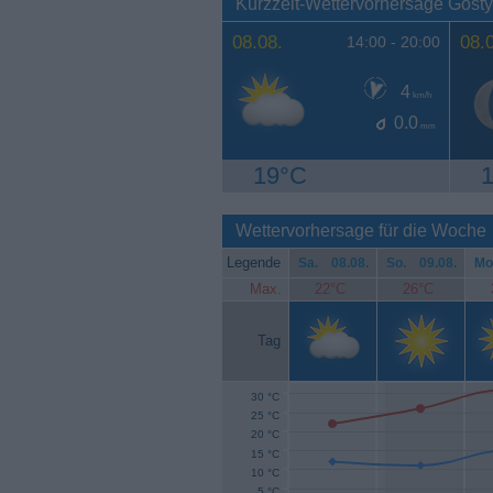
Kurzzeit-Wettervorhersage Gost
08.08.
08.
14:00 -
20:00
4
km/h
0.0
mm
19°C
Wettervorhersage für die Woche
Legende
Sa.
08.08.
So.
09.08.
Mo
Max.
22°C
26°C
Tag
30 °C
25 °C
20 °C
15 °C
10 °C
5 °C