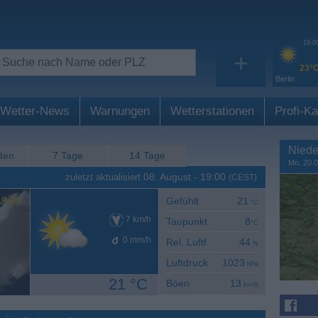
19:0
+
23°
Berlin
Wetter-News
Warnungen
Wetterstationen
Profi-Ka
Niede
den
7 Tage
14 Tage
Mo. 20.0
08. August
-
19:00
zuletzt aktualisiert
(CEST)
9:00
Gefühlt
21
°C
7
km/h
Taupunkt
8
°C
0
mm/h
Rel. Luftf.
44
%
Luftdruck
1023
hPa
21 °C
Böen
13
km/h