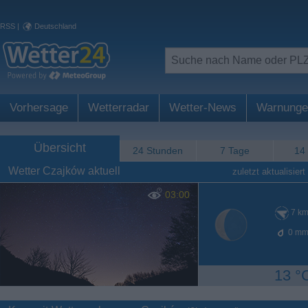
RSS
|
Deutschland
Vorhersage
Wetterradar
Wetter-News
Warnunge
Übersicht
24 Stunden
7 Tage
14
Wetter Czajków aktuell
zuletzt aktualisiert
03:00
7
km
0
mm
13 °