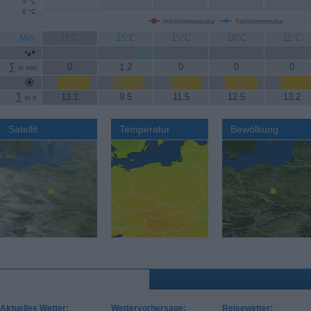
5 °C
0 °C
Höchsttemperatur
Tiefsttemperatur
Min.
11°C
15°C
15°C
10°C
11°C
∑
0
1.2
0
0
0
in mm
∑
13.1
9.5
11.5
12.5
13.2
in h
Satellit
Temperatur
Bewölkung
Aktuelles Wetter:
Wettervorhersage:
Reisewetter: