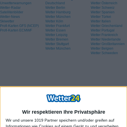
Unwetterwarnungen
Deutschland
Wetter Österreich
Wetter-Radar
Wetter Berlin
Wetter Schweiz
Satellitenbilder
Wetter Hamburg
Wetter Spanien
Wetter-News
Wetter München
Wetter Türkei
Skiwetter
Wetter Köln
Wetter Italien
Profi-Karten GFS (NCEP)
Wetter Frankfurt
Wetter Griechenland
Profi-Karten ECMWF
Wetter Essen
Wetter Portugal
Wetter Leipzig
Wetter Frankreich
Wetter Bremen
Wetter Niederlande
Wetter Stuttgart
Wetter Großbritannien
Wetter München
Wetter Belgien
Wetter Schweden
Wir respektieren Ihre Privatsphäre
Wir und unsere 1019 Partner speichern und/oder greifen auf
Informationen wie Cookies auf einem Gerät zu und verarbeiten