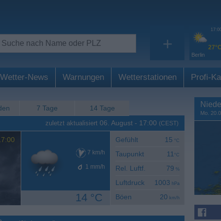
17:0
+
27°
Berlin
Wetter-News
Warnungen
Wetterstationen
Profi-Ka
Niede
den
7 Tage
14 Tage
Mo. 20.0
06. August
-
17:00
zuletzt aktualisiert
(CEST)
7:00
Gefühlt
15
°C
7
km/h
Taupunkt
11
°C
1
mm/h
Rel. Luftf.
79
%
Luftdruck
1003
hPa
14 °C
Böen
20
km/h