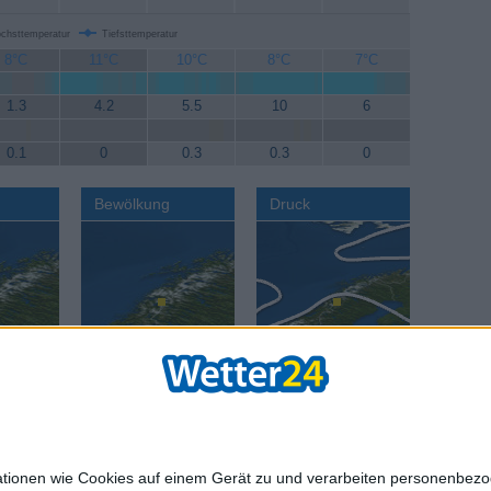
chsttemperatur
Tiefsttemperatur
8°C
11°C
10°C
8°C
7°C
1.3
4.2
5.5
10
6
0.1
0
0.3
0.3
0
Bewölkung
Druck
AGB
Datenschut
mationen wie Cookies auf einem Gerät zu und verarbeiten personenbe
age:
Reisewetter:
Reisewetter:
Städte we