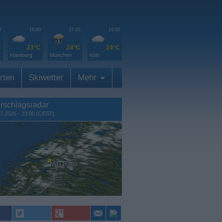
0
16:00
17:00
16:00
C
23°C
24°C
24°C
Hamburg
München
Köln
rten
Skiwetter
Mehr
rschlagsradar
7.2026 - 23:00 (CEST)
Mo i Rana