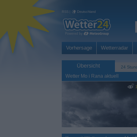
RSS
|
Deutschland
Vorhersage
Wetterradar
Übersicht
24 Stun
Wetter Mo i Rana aktuell
1