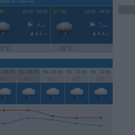
 Rana
(6h-Interval)
08.
07.08.
20:00 -
02:00
02:00 -
08:00
4
7
km/h
km/h
4.1
4.4
mm
mm
11°C
11°C
.
08.08.
So.
09.08.
Mo.
10.08.
Di.
11.08.
Mi.
12.08.
15°C
15°C
12°C
11°C
11°C