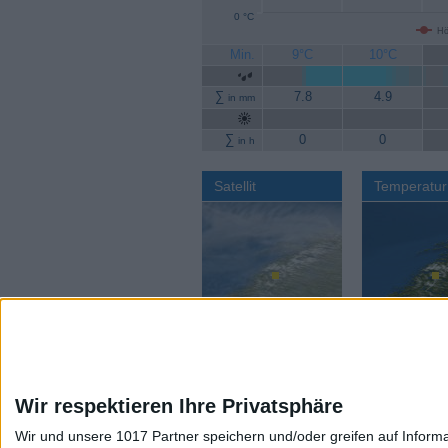
0 °C
Hö
Min.
9°C
10°C
∑
7.8
4.9
in mm
∑
0
0
in h
Satellit
Temperatur
Wir respektieren Ihre Privatsphäre
Wir und unsere 1017 Partner speichern und/oder greifen auf Infor
Aktuelles Wetter:
Wettervorhers