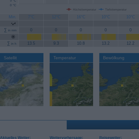
5 °C
0 °C
Höchsttemperatur
Tiefsttemperatur
Min.
7°C
12°C
16°C
10°C
10°C
∑
0
0
0
0
0
in mm
∑
13.5
9.3
10.8
13.2
12.2
in h
Satellit
Temperatur
Bewölkung
Aktuelles Wetter:
Wettervorhersage:
Reisewetter: