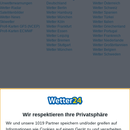
Unwetterwarnungen
Deutschland
Wetter Österreich
Wetter-Radar
Wetter Berlin
Wetter Schweiz
Satellitenbilder
Wetter Hamburg
Wetter Spanien
Wetter-News
Wetter München
Wetter Türkei
Skiwetter
Wetter Köln
Wetter Italien
Profi-Karten GFS (NCEP)
Wetter Frankfurt
Wetter Griechenland
Profi-Karten ECMWF
Wetter Essen
Wetter Portugal
Wetter Leipzig
Wetter Frankreich
Wetter Bremen
Wetter Niederlande
Wetter Stuttgart
Wetter Großbritannien
Wetter München
Wetter Belgien
Wetter Schweden
Wir respektieren Ihre Privatsphäre
Wir und unsere 1019 Partner speichern und/oder greifen auf
Informationen wie Cookies auf einem Gerät zu und verarbeiten