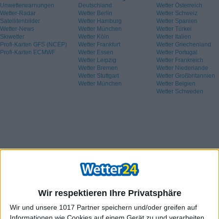
Unwetterwarnungen
Deutschland
Wetter Österreich
Wetter-Radar
Wetter Berlin
Wetter Schweiz
Satellitenbilder
Wetter Hamburg
Wetter Spanien
Wetter-News
Wetter München
Wetter Türkei
Skiwetter
Wetter Köln
Wetter Italien
Profi-Karten GFS (NCEP)
Wetter Frankfurt
Wetter Griechenland
Profi-Karten ECMWF
Wetter Essen
Wetter Portugal
Wetter Leipzig
Wetter Frankreich
Wetter Bremen
Wetter Niederlande
Wetter Stuttgart
Wetter Großbritannien
Wetter München
Wetter Belgien
Wetter Schweden
Wir respektieren Ihre Privatsphäre
Wir und unsere 1017 Partner speichern und/oder greifen auf
Informationen wie Cookies auf einem Gerät zu und verarbeiten