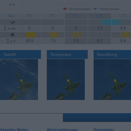
0 °C
Höchsttemperatur
Tiefsttemperatur
Min.
4°C
3°C
6°C
12°C
12°C
∑
0
0
0
7.1
0.8
in mm
∑
10.9
7.5
5.5
0.2
6.8
in h
Satellit
Temperatur
Bewölkung
Aktuelles Wetter:
Wettervorhersage:
Reisewetter: