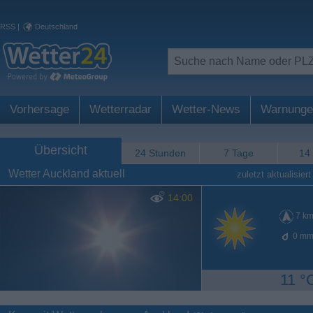
RSS
|
Deutschland
Vorhersage
Wetterradar
Wetter-News
Warnunge
Übersicht
24 Stunden
7 Tage
14
Wetter Auckland aktuell
zuletzt aktualisiert
14:00
7
km
0
mm
11 °