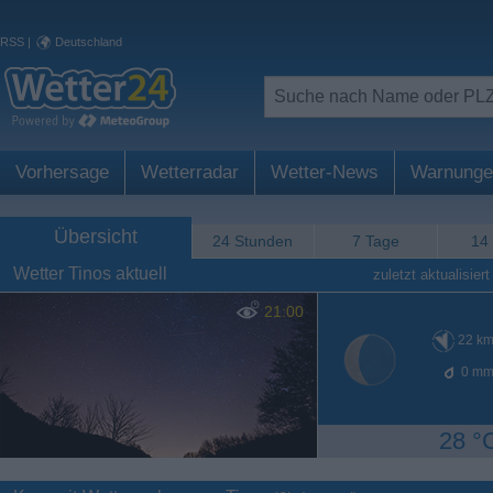
RSS
|
Deutschland
Vorhersage
Wetterradar
Wetter-News
Warnunge
Übersicht
24 Stunden
7 Tage
14
Wetter Tinos aktuell
zuletzt aktualisiert
21:00
22
km
0
mm
28 °