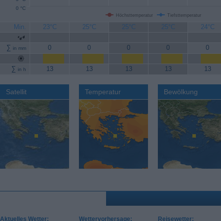
0 °C
Höchsttemperatur
Tiefsttemperatur
Min.
23°C
25°C
25°C
25°C
24°C
∑
0
0
0
0
0
in mm
∑
13
13
13
13
13
in h
Satellit
Temperatur
Bewölkung
Aktuelles Wetter:
Wettervorhersage:
Reisewetter: