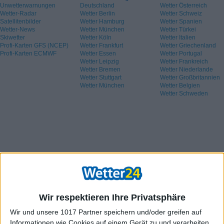
Unwetterwarnungen
Deutschland
Wetter Österreich
Wetter-Radar
Wetter Berlin
Wetter Schweiz
Satellitenbilder
Wetter Hamburg
Wetter Spanien
Wetter-News
Wetter München
Wetter Türkei
Skiwetter
Wetter Köln
Wetter Italien
Profi-Karten GFS (NCEP)
Wetter Frankfurt
Wetter Griechenland
Profi-Karten ECMWF
Wetter Essen
Wetter Portugal
Wetter Leipzig
Wetter Frankreich
Wetter Bremen
Wetter Niederlande
Wetter Stuttgart
Wetter Großbritannien
Wetter München
Wetter Belgien
Wetter Schweden
Wir respektieren Ihre Privatsphäre
Wir und unsere 1017 Partner speichern und/oder greifen auf
Informationen wie Cookies auf einem Gerät zu und verarbeiten